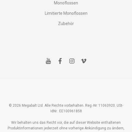
Monoflossen
Limitierte Monoflossen
Zubehör
y
f
i
v
o
a
n
i
u
c
s
m
t
e
t
e
u
b
a
o
b
o
g
e
o
r
k
a
m
© 2026 Megabalt Ltd. Alle Rechte vorbehalten. Reg.-Nr. 11063920. USt-
IdNr.: EE100961858
Wir behalten uns das Recht vor, die auf dieser Website enthaltenen
Produktinformationen jederzeit ohne vorherige Ankündigung zu ändern,