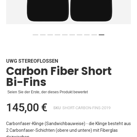
Zum
Anfang
der
Bildgalerie
UWG STEREOFLOSSEN
Carbon Fiber Short
springen
Bi-Fins
Seien Sie der Erste, der dieses Produkt bewertet
145,00 €
SKU
SHORT-CARBON-FINS-2019
Carbonfaser-Klinge (Sandwichbauweise) - die Klinge besteht aus
2 Carbonfaser-Schichten (obere und untere) mit Fiberglas