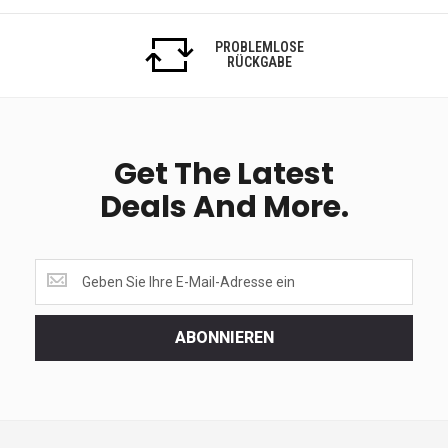
PROBLEMLOSE
RÜCKGABE
Get The Latest
Deals And More.
Get
the
latest
<br>
ABONNIEREN
deals
and
more.