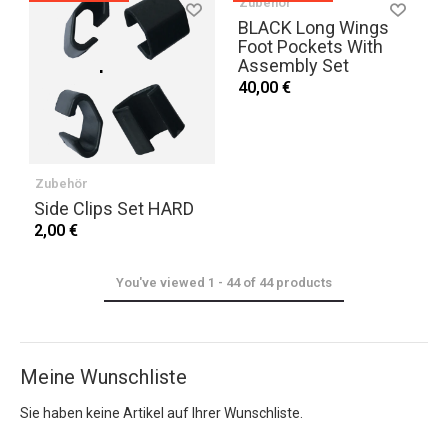
Zubehör
BLACK Long Wings
Foot Pockets With
Assembly Set
40,00 €
Zubehör
Side Clips Set HARD
2,00 €
You've viewed
1
-
44
of
44
products
Meine Wunschliste
Sie haben keine Artikel auf Ihrer Wunschliste.