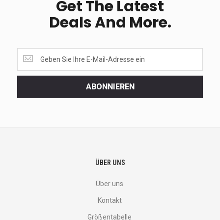
Get The Latest
Deals And More.
Get
the
latest
<br>
ABONNIEREN
deals
and
more.
ÜBER UNS
Über uns
Kontakt
Größentabelle