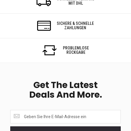
MIT DHL
SICHERE & SCHNELLE
ZAHLUNGEN
PROBLEMLOSE
RÜCKGABE
Get The Latest
Deals And More.
Get
the
latest
<br>