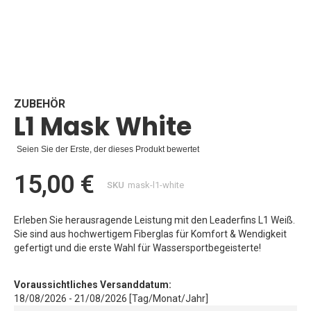
Zum
Anfang
der
Bildgalerie
ZUBEHÖR
L1 Mask White
springen
Seien Sie der Erste, der dieses Produkt bewertet
15,00 €
SKU
mask-l1-white
Erleben Sie herausragende Leistung mit den Leaderfins L1 Weiß.
Sie sind aus hochwertigem Fiberglas für Komfort & Wendigkeit
gefertigt und die erste Wahl für Wassersportbegeisterte!
Voraussichtliches Versanddatum:
18/08/2026 - 21/08/2026 [Tag/Monat/Jahr]