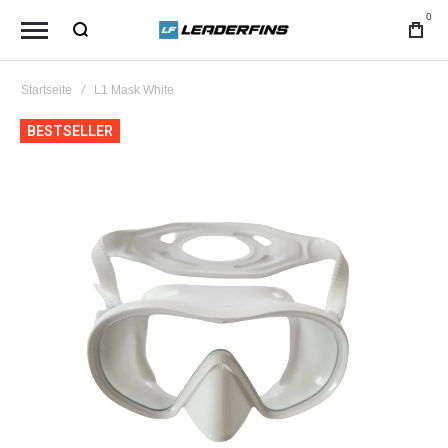
0
Startseite
L1 Mask White
Zum
BESTSELLER
Ende
der
Bildgalerie
springen