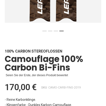
Zum
Anfang
der
Bildgalerie
100% CARBON STEREOFLOSSEN
Camouflage 100%
springen
Carbon Bi-Fins
Seien Sie der Erste, der dieses Produkt bewertet
170,00 €
SKU
CAMO-CARB-FINS-2019
- Reine Karbonklinge.
- Klingenfarbe - Dunkles Karbon-Camouflage.