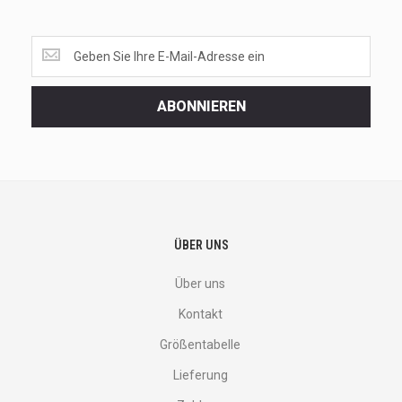
Get
the
latest
<br>
ABONNIEREN
deals
and
more.
ÜBER UNS
Über uns
Kontakt
Größentabelle
Lieferung