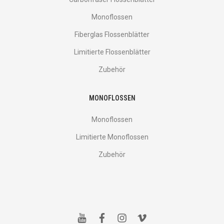
Monoflossen
Fiberglas Flossenblätter
Limitierte Flossenblätter
Zubehör
MONOFLOSSEN
Monoflossen
Limitierte Monoflossen
Zubehör
y
f
i
v