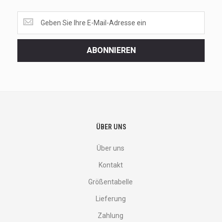
Get
the
latest
<br>
ABONNIEREN
deals
and
more.
ÜBER UNS
Über uns
Kontakt
Größentabelle
Lieferung
Zahlung