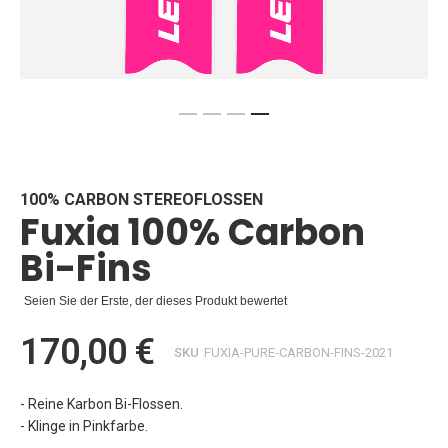
Zum
Anfang
der
Bildgalerie
100% CARBON STEREOFLOSSEN
Fuxia 100% Carbon
springen
Bi-Fins
Seien Sie der Erste, der dieses Produkt bewertet
170,00 €
SKU
FUXIA-PURE-CARBON-FINS-2021
- Reine Karbon Bi-Flossen.
- Klinge in Pinkfarbe.