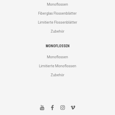
Monoflossen
Fiberglas Flossenblätter
Limitierte Flossenblätter
Zubehör
MONOFLOSSEN
Monoflossen
Limitierte Monoflossen
Zubehör
y
f
i
v
o
a
n
i