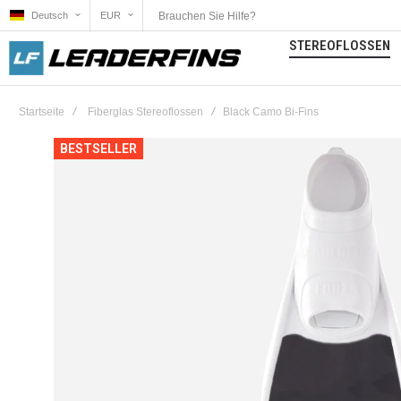
Brauchen Sie Hilfe?
Deutsch
EUR
STEREOFLOSSEN
Startseite
Fiberglas Stereoflossen
Black Camo Bi-Fins
Zum
BESTSELLER
Ende
der
Bildgalerie
springen