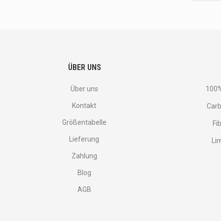
latest
<br>
deals
and
more.
ÜBER UNS
Über uns
100%
Kontakt
Carb
Größentabelle
Fi
Lieferung
Li
Zahlung
Blog
AGB