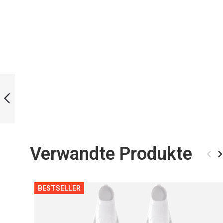
SNOW BI-FINS
ZURÜCK
Verwandte Produkte
‹
›
BESTSELLER