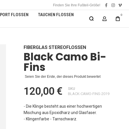
Finden Sie Ihre Fußteil-Größe!
facebook
instagra
vime
PORT FLOSSEN
TAUCHEN FLOSSEN
0
MEIN KONT
FIBERGLAS STEREOFLOSSEN
Black Camo Bi-
Fins
Seien Sie der Erste, der dieses Produkt bewertet
120,00 €
SKU
BLACK-CAMO-FINS-2019
- Die Klinge besteht aus einer hochwertigen
Mischung aus Epoxidharz und Glasfaser.
- Klingenfarbe - Tarnschwarz.