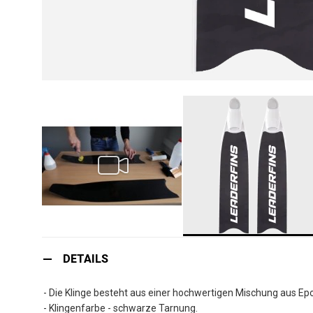
Zum
Anfang
DETAILS
der
Bildgalerie
- Die Klinge besteht aus einer hochwertigen Mischung aus Epo
springen
- Klingenfarbe - schwarze Tarnung.