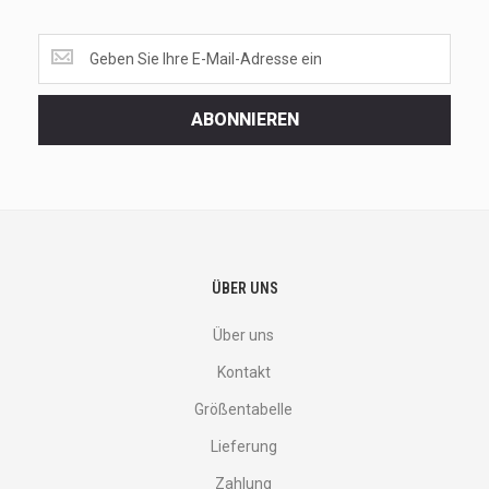
Get
the
latest
<br>
ABONNIEREN
deals
and
more.
ÜBER UNS
Über uns
Kontakt
Größentabelle
Lieferung
Zahlung