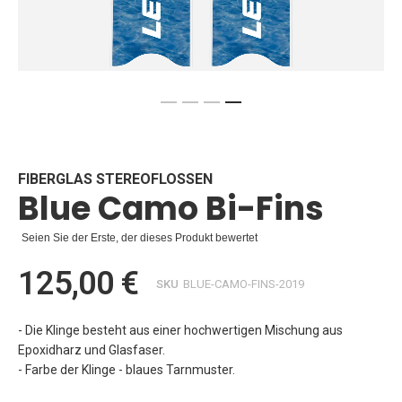
Zum
Anfang
der
Bildgalerie
FIBERGLAS STEREOFLOSSEN
Blue Camo Bi-Fins
springen
Seien Sie der Erste, der dieses Produkt bewertet
125,00 €
SKU
BLUE-CAMO-FINS-2019
- Die Klinge besteht aus einer hochwertigen Mischung aus
Epoxidharz und Glasfaser.
- Farbe der Klinge - blaues Tarnmuster.