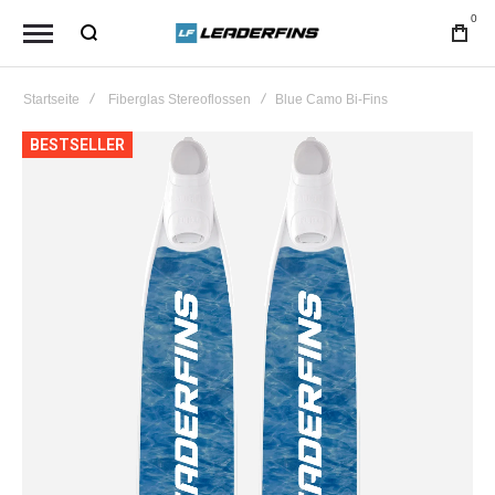
0
Startseite
Fiberglas Stereoflossen
Blue Camo Bi-Fins
Zum
BESTSELLER
Ende
der
Bildgalerie
springen