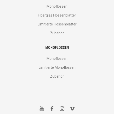
Monoflossen
Fiberglas Flossenblätter
Limitierte Flossenblätter
Zubehör
MONOFLOSSEN
Monoflossen
Limitierte Monoflossen
Zubehör
y
f
i
v
o
a
n
i