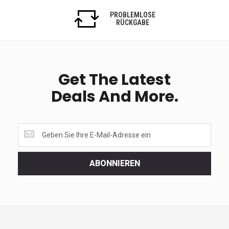
PROBLEMLOSE
RÜCKGABE
Get The Latest
Deals And More.
Get
the
latest
<br>
ABONNIEREN
deals
and
more.