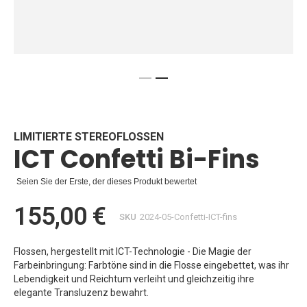
Zum
Anfang
der
Bildgalerie
LIMITIERTE STEREOFLOSSEN
ICT Confetti Bi-Fins
springen
Seien Sie der Erste, der dieses Produkt bewertet
155,00 €
SKU
2024-05-Confetti-ICT-fins
Flossen, hergestellt mit ICT-Technologie - Die Magie der
Farbeinbringung: Farbtöne sind in die Flosse eingebettet, was ihr
Lebendigkeit und Reichtum verleiht und gleichzeitig ihre
elegante Transluzenz bewahrt.