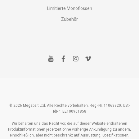
Limitierte Monoflossen
Zubehör
y
f
i
v
o
a
n
i
u
c
s
m
t
e
t
e
u
b
a
o
b
o
g
e
o
r
k
a
m
© 2026 Megabalt Ltd. Alle Rechte vorbehalten. Reg.-Nr. 11063920. USt-
IdNr.: EE100961858
Wir behalten uns das Recht vor, die auf dieser Website enthaltenen
Produktinformationen jederzeit ohne vorherige Ankündigung zu ändern,
einschließlich, aber nicht beschränkt auf Ausrüstung, Spezifikationen,