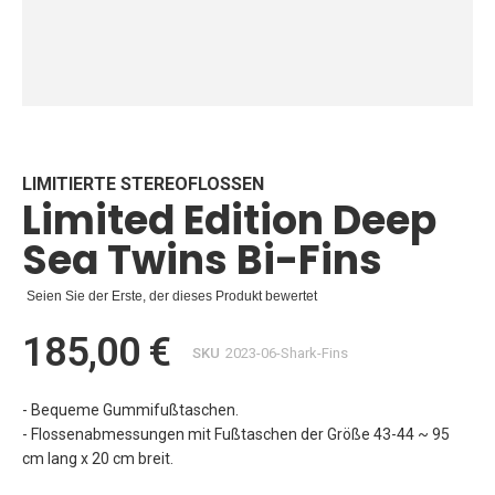
Zum
Anfang
der
Bildgalerie
LIMITIERTE STEREOFLOSSEN
Limited Edition Deep
springen
Sea Twins Bi-Fins
Seien Sie der Erste, der dieses Produkt bewertet
185,00 €
SKU
2023-06-Shark-Fins
- Bequeme Gummifußtaschen.
- Flossenabmessungen mit Fußtaschen der Größe 43-44 ~ 95
cm lang x 20 cm breit.