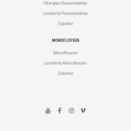
Fiberglas Flossenblätter
Limitierte Flossenblätter
Zubehör
MONOFLOSSEN
Monoflossen
Limitierte Monoflossen
Zubehör
y
f
i
v
o
a
n
i
u
c
s
m
t
e
t
e
u
b
a
o