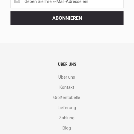
the
latest
<br>
ABONNIEREN
deals
and
more.
ÜBER UNS
Über uns
Kontakt
Größentabelle
Lieferung
Zahlung
Blog