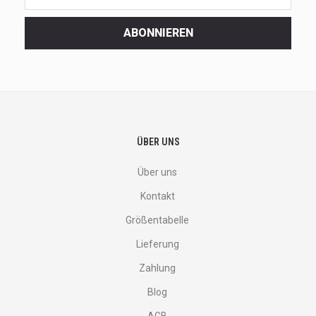
latest
<br>
ABONNIEREN
deals
and
more.
ÜBER UNS
Über uns
Kontakt
Größentabelle
Lieferung
Zahlung
Blog