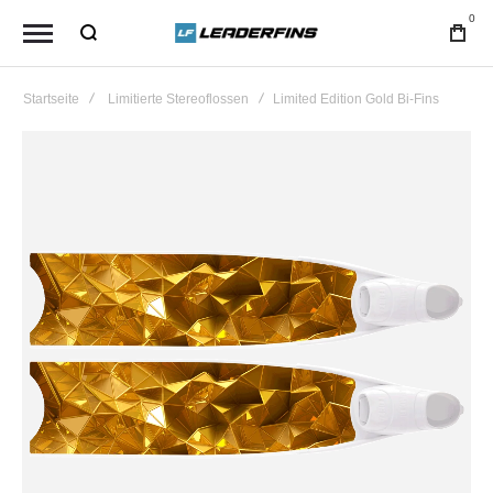
0
Startseite
Limitierte Stereoflossen
Limited Edition Gold Bi-Fins
Zum
Ende
der
Bildgalerie
springen