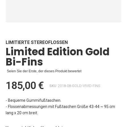
Zum
Anfang
der
Bildgalerie
LIMITIERTE STEREOFLOSSEN
Limited Edition Gold
springen
Bi-Fins
Seien Sie der Erste, der dieses Produkt bewertet
185,00 €
SKU
2018-08-GOLD-VIVID-FINS
- Bequeme Gummifußtaschen.
- Flossenabmessungen mit Fußtaschen Größe 43-44 ~ 95 cm
lang x 20 cm breit.