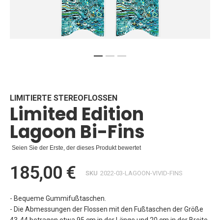
Zum
Anfang
der
Bildgalerie
LIMITIERTE STEREOFLOSSEN
Limited Edition
springen
Lagoon Bi-Fins
Seien Sie der Erste, der dieses Produkt bewertet
185,00 €
SKU
2022-03-LAGOON-VIVID-FINS
- Bequeme Gummifußtaschen.
- Die Abmessungen der Flossen mit den Fußtaschen der Größe