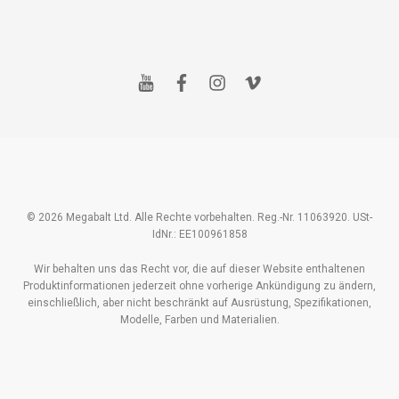
y
f
i
v
o
a
n
i
u
c
s
m
t
e
t
e
u
b
a
o
b
o
g
e
o
r
k
a
m
© 2026 Megabalt Ltd. Alle Rechte vorbehalten. Reg.-Nr. 11063920. USt-
IdNr.: EE100961858
Wir behalten uns das Recht vor, die auf dieser Website enthaltenen
Produktinformationen jederzeit ohne vorherige Ankündigung zu ändern,
einschließlich, aber nicht beschränkt auf Ausrüstung, Spezifikationen,
Modelle, Farben und Materialien.