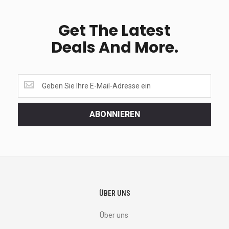
Get The Latest
Deals And More.
Get
the
latest
<br>
ABONNIEREN
deals
and
more.
ÜBER UNS
Über uns