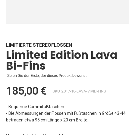
Zum
Anfang
der
Bildgalerie
LIMITIERTE STEREOFLOSSEN
Limited Edition Lava
springen
Bi-Fins
Seien Sie der Erste, der dieses Produkt bewertet
185,00 €
SKU
2017-10-LAVA-VIVID-FINS
- Bequeme Gummifußtaschen.
- Die Abmessungen der Flossen mit Fußtaschen in Größe 43-44
betragen etwa 95 cm Länge x 20 cm Breite.