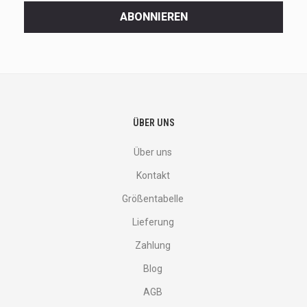
<br>
ABONNIEREN
deals
and
more.
ÜBER UNS
Über uns
Kontakt
Größentabelle
Lieferung
Zahlung
Blog
AGB