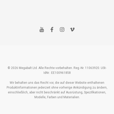
y
f
i
v
o
a
n
i
u
c
s
m
t
e
t
e
u
b
a
o
b
o
g
e
o
r
k
a
m
© 2026 Megabalt Ltd. Alle Rechte vorbehalten. Reg.-Nr. 11063920. USt-
IdNr.: EE100961858
Wir behalten uns das Recht vor, die auf dieser Website enthaltenen
Produktinformationen jederzeit ohne vorherige Ankündigung zu ändern,
einschließlich, aber nicht beschränkt auf Ausrüstung, Spezifikationen,
Modelle, Farben und Materialien.