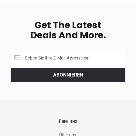
Get The Latest
Deals And More.
Get
the
latest
<br>
ABONNIEREN
deals
and
more.
ÜBER UNS
Über uns