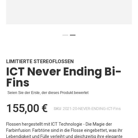
Zum
Anfang
der
Bildgalerie
LIMITIERTE STEREOFLOSSEN
ICT Never Ending Bi-
springen
Fins
Seien Sie der Erste, der dieses Produkt bewertet
155,00 €
SKU
2021-20-NEVER-ENDING-ICT-Fins
Flossen hergestellt mit ICT Technologie - Die Magie der
Farbinfusion: Farbtöne sind in die Flosse eingebettet, was ihr
Lebendigkeit und Fülle verleiht und gleichzeitig ihre elegante