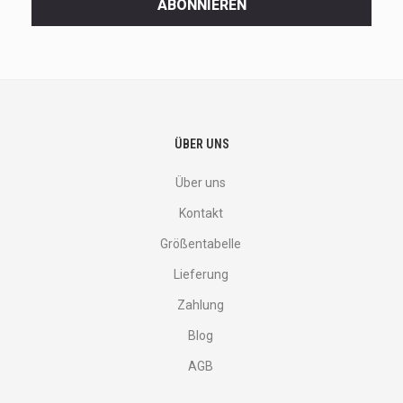
ABONNIEREN
deals
and
more.
ÜBER UNS
Über uns
Kontakt
Größentabelle
Lieferung
Zahlung
Blog
AGB