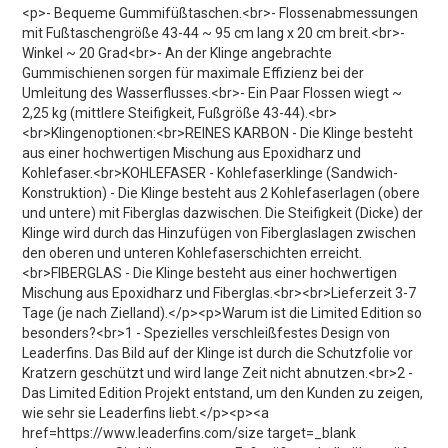
<p>- Bequeme Gummifüßtaschen.<br>- Flossenabmessungen
mit Fußtaschengröße 43-44 ~ 95 cm lang x 20 cm breit.<br>-
Winkel ~ 20 Grad<br>- An der Klinge angebrachte
Gummischienen sorgen für maximale Effizienz bei der
Umleitung des Wasserflusses.<br>- Ein Paar Flossen wiegt ~
2,25 kg (mittlere Steifigkeit, Fußgröße 43-44).<br>
<br>Klingenoptionen:<br>REINES KARBON - Die Klinge besteht
aus einer hochwertigen Mischung aus Epoxidharz und
Kohlefaser.<br>KOHLEFASER - Kohlefaserklinge (Sandwich-
Konstruktion) - Die Klinge besteht aus 2 Kohlefaserlagen (obere
und untere) mit Fiberglas dazwischen. Die Steifigkeit (Dicke) der
Klinge wird durch das Hinzufügen von Fiberglaslagen zwischen
den oberen und unteren Kohlefaserschichten erreicht.
<br>FIBERGLAS - Die Klinge besteht aus einer hochwertigen
Mischung aus Epoxidharz und Fiberglas.<br><br>Lieferzeit 3-7
Tage (je nach Zielland).</p><p>Warum ist die Limited Edition so
besonders?<br>1 - Spezielles verschleißfestes Design von
Leaderfins. Das Bild auf der Klinge ist durch die Schutzfolie vor
Kratzern geschützt und wird lange Zeit nicht abnutzen.<br>2 -
Das Limited Edition Projekt entstand, um den Kunden zu zeigen,
wie sehr sie Leaderfins liebt.</p><p><a
href=https://www.leaderfins.com/size target=_blank