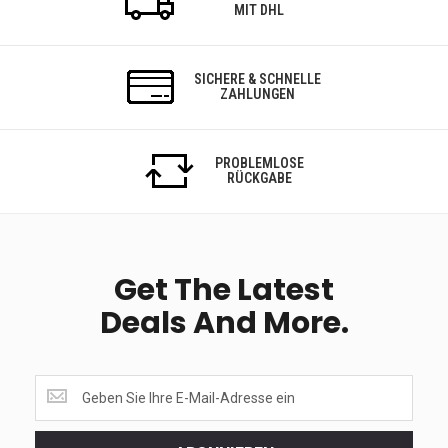
MIT DHL
SICHERE & SCHNELLE
ZAHLUNGEN
PROBLEMLOSE
RÜCKGABE
Get The Latest
Deals And More.
Get
the
latest
<br>