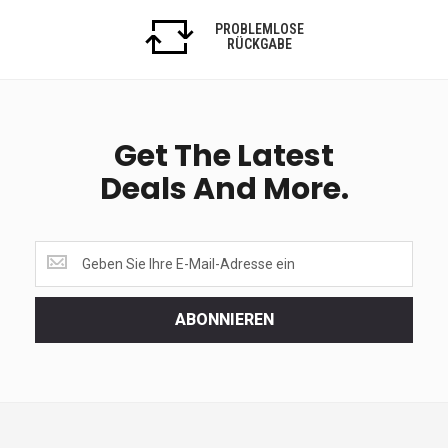
PROBLEMLOSE
RÜCKGABE
Get The Latest
Deals And More.
Get
the
latest
<br>
ABONNIEREN
deals
and
more.