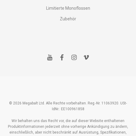
Limitierte Monoflossen
Zubehör
y
f
i
v
o
a
n
i
u
c
s
m
t
e
t
e
u
b
a
o
b
o
g
e
o
r
k
a
m
© 2026 Megabalt Ltd. Alle Rechte vorbehalten. Reg.-Nr. 11063920. USt-
IdNr.: EE100961858
Wir behalten uns das Recht vor, die auf dieser Website enthaltenen
Produktinformationen jederzeit ohne vorherige Ankündigung zu ändern,
einschließlich, aber nicht beschränkt auf Ausrüstung, Spezifikationen,