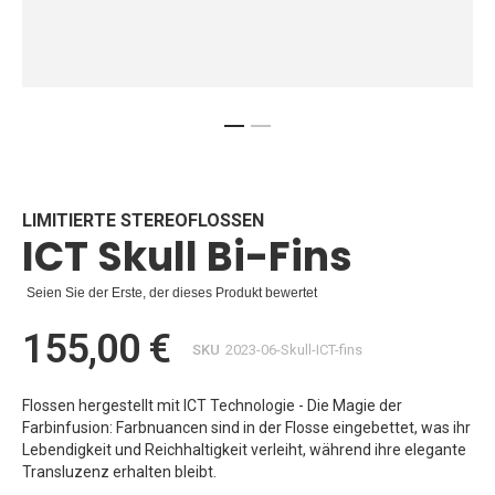
Zum
Anfang
der
Bildgalerie
LIMITIERTE STEREOFLOSSEN
ICT Skull Bi-Fins
springen
Seien Sie der Erste, der dieses Produkt bewertet
155,00 €
SKU
2023-06-Skull-ICT-fins
Flossen hergestellt mit ICT Technologie - Die Magie der
Farbinfusion: Farbnuancen sind in der Flosse eingebettet, was ihr
Lebendigkeit und Reichhaltigkeit verleiht, während ihre elegante
Transluzenz erhalten bleibt.