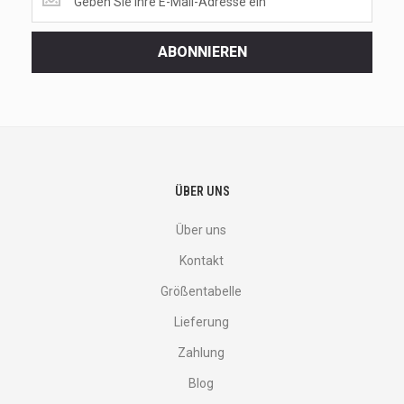
the
latest
<br>
ABONNIEREN
deals
and
more.
ÜBER UNS
Über uns
Kontakt
Größentabelle
Lieferung
Zahlung
Blog