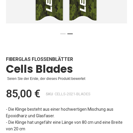
Zum
Anfang
der
Bildgalerie
FIBERGLAS FLOSSENBLÄTTER
Cells Blades
springen
Seien Sie der Erste, der dieses Produkt bewertet
85,00 €
SKU
CELLS-2021-BLADES
- Die Klinge besteht aus einer hochwertigen Mischung aus
Epoxidharz und Glasfaser.
- Die Klinge hat ungefähr eine Länge von 80 cm und eine Breite
von 20 cm