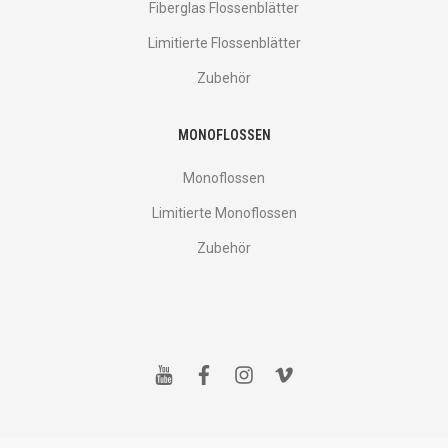
Fiberglas Flossenblätter
Limitierte Flossenblätter
Zubehör
MONOFLOSSEN
Monoflossen
Limitierte Monoflossen
Zubehör
y
f
i
v
o
a
n
i
u
c
s
m
t
e
t
e
u
b
a
o