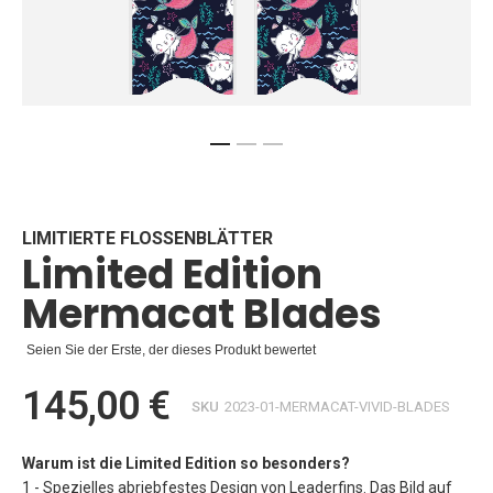
Zum
Anfang
der
Bildgalerie
LIMITIERTE FLOSSENBLÄTTER
Limited Edition
springen
Mermacat Blades
Seien Sie der Erste, der dieses Produkt bewertet
145,00 €
SKU
2023-01-MERMACAT-VIVID-BLADES
Warum ist die Limited Edition so besonders?
1 - Spezielles abriebfestes Design von Leaderfins. Das Bild auf