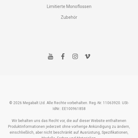
Limitierte Monoflossen
Zubehör
y
f
i
v
o
a
n
i
u
c
s
m
t
e
t
e
u
b
a
o
b
o
g
e
o
r
k
a
m
© 2026 Megabalt Ltd. Alle Rechte vorbehalten. Reg.-Nr. 11063920. USt-
IdNr.: EE100961858
Wir behalten uns das Recht vor, die auf dieser Website enthaltenen
Produktinformationen jederzeit ohne vorherige Ankündigung zu ändern,
einschließlich, aber nicht beschränkt auf Ausrüstung, Spezifikationen,