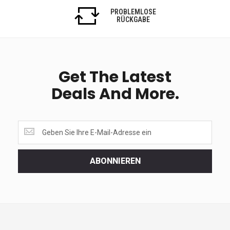
PROBLEMLOSE
RÜCKGABE
Get The Latest
Deals And More.
Get
the
latest
<br>
ABONNIEREN
deals
and
more.