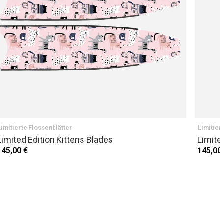
Limitierte Flossenblätter
Limitie
Limited Edition Kittens Blades
Limit
145,00 €
145,0