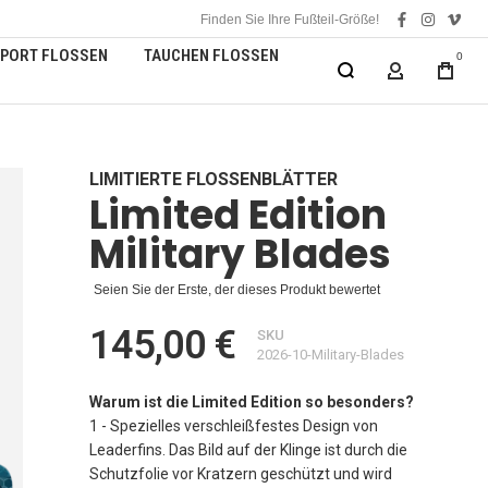
Finden Sie Ihre Fußteil-Größe!
facebook
instagra
vime
PORT FLOSSEN
TAUCHEN FLOSSEN
0
MEIN KONT
LIMITIERTE FLOSSENBLÄTTER
Limited Edition
Military Blades
Seien Sie der Erste, der dieses Produkt bewertet
145,00 €
SKU
2026-10-Military-Blades
Warum ist die Limited Edition so besonders?
1 - Spezielles verschleißfestes Design von
Leaderfins. Das Bild auf der Klinge ist durch die
Schutzfolie vor Kratzern geschützt und wird