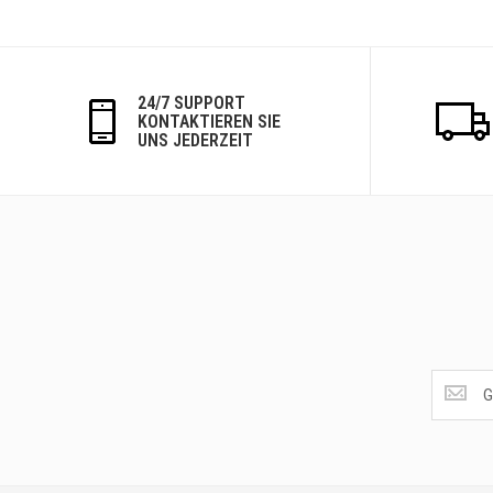
24/7 SUPPORT
KONTAKTIEREN SIE
UNS JEDERZEIT
Get
the
latest
<br>
deals
and