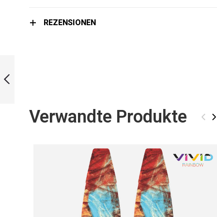
REZENSIONEN
LIMITED EDITION
COSMIC DRIFT
BLADES
ZURÜCK
Verwandte Produkte
‹
›