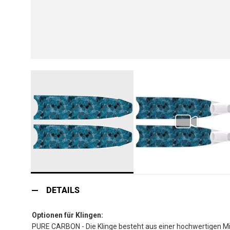
Zum
Anfang
DETAILS
der
Bildgalerie
Optionen für Klingen:
springen
PURE CARBON - Die Klinge besteht aus einer hochwertigen M