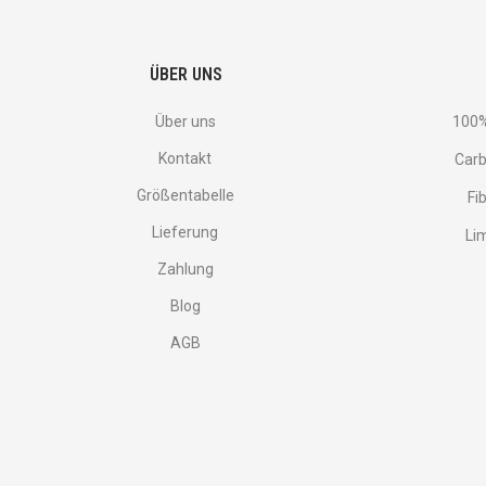
more.
ÜBER UNS
Über uns
100%
Kontakt
Carb
Größentabelle
Fi
Lieferung
Li
Zahlung
Blog
AGB