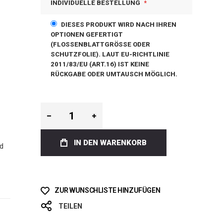
INDIVIDUELLE BESTELLUNG
DIESES PRODUKT WIRD NACH IHREN
OPTIONEN GEFERTIGT
(FLOSSENBLATTGRÖSSE ODER S
CHUTZFOLIE). LAUT EU-RICHTLINIE 2
011/83/EU (ART.16) IST KEINE R
ÜCKGABE ODER UMTAUSCH MÖGLICH.
IN DEN WARENKORB
rd
ZUR WUNSCHLISTE HINZUFÜGEN
TEILEN