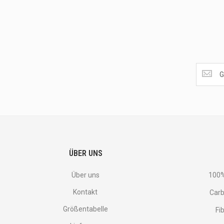
Get
the
latest
<br>
deals
and
more.
ÜBER UNS
Über uns
100%
Kontakt
Carb
Größentabelle
Fi