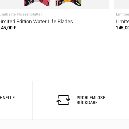
Limitierte Flossenblätter
Limitie
Limited Edition Water Life Blades
Limit
145,00 €
145,0
CHNELLE
PROBLEMLOSE
RÜCKGABE