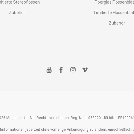
mitierte Stereoflossen
Fiberglas Flossenblät
Zubehör
Limitierte Flossenblä
Zubehör
y
f
i
v
o
a
n
i
u
c
s
m
t
e
t
e
u
b
a
o
b
o
g
e
o
r
k
a
m
26 Megabalt Ltd. Alle Rechte vorbehalten. Reg.-Nr. 11063920. USt-IdNr.: EE1009
tinformationen jederzeit ohne vorherige Ankündigung zu ändern, einschließlich, 