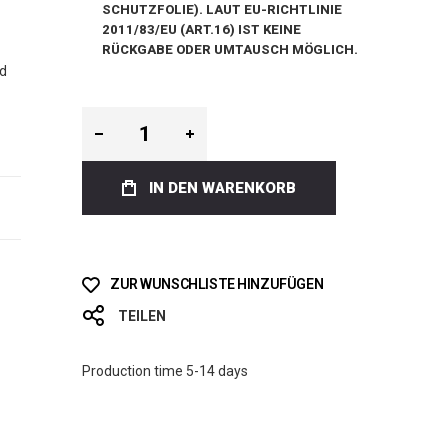
CHUTZFOLIE). LAUT EU-RICHTLINIE 2
011/83/EU (ART.16) IST KEINE R
ÜCKGABE ODER UMTAUSCH MÖGLICH.
rd
IN DEN WARENKORB
ZUR WUNSCHLISTE HINZUFÜGEN
TEILEN
Production time 5-14 days