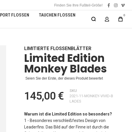
Finden Sie Ihre Fußteil-Größe!
facebook
instagra
vime
PORT FLOSSEN
TAUCHEN FLOSSEN
0
MEIN KONT
LIMITIERTE FLOSSENBLÄTTER
Limited Edition
Monkey Blades
Seien Sie der Erste, der dieses Produkt bewertet
SKU
145,00 €
2021-11-MONKEY-VIVID-B
LADES
Warum ist die Limited Edition so besonders?
1 - Besonderes verschleißfestes Design von
Leaderfins. Das Bild auf der Finne ist durch die