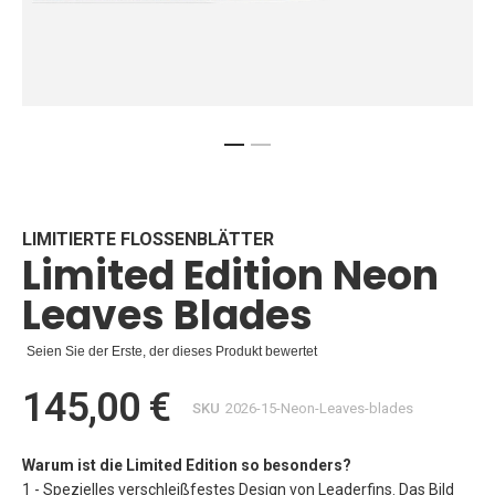
Zum
Anfang
der
Bildgalerie
LIMITIERTE FLOSSENBLÄTTER
Limited Edition Neon
springen
Leaves Blades
Seien Sie der Erste, der dieses Produkt bewertet
145,00 €
SKU
2026-15-Neon-Leaves-blades
Warum ist die Limited Edition so besonders?
1 - Spezielles verschleißfestes Design von Leaderfins. Das Bild