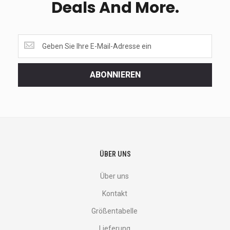
Deals And More.
Get
the
latest
<br>
ABONNIEREN
deals
and
more.
ÜBER UNS
Über uns
Kontakt
Größentabelle
Lieferung