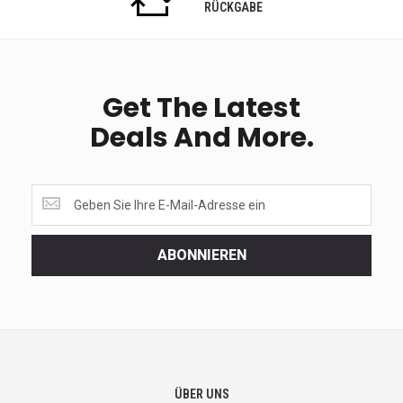
RÜCKGABE
Get The Latest
Deals And More.
Get
the
latest
<br>
ABONNIEREN
deals
and
more.
ÜBER UNS