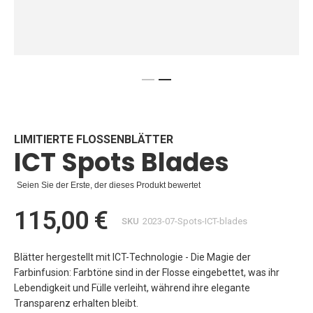
Zum
Anfang
der
Bildgalerie
LIMITIERTE FLOSSENBLÄTTER
ICT Spots Blades
springen
Seien Sie der Erste, der dieses Produkt bewertet
115,00 €
SKU
2023-07-Spots-ICT-blades
Blätter hergestellt mit ICT-Technologie - Die Magie der
Farbinfusion: Farbtöne sind in der Flosse eingebettet, was ihr
Lebendigkeit und Fülle verleiht, während ihre elegante
Transparenz erhalten bleibt.