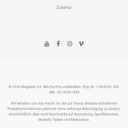
Zubehör
y
f
i
v
o
a
n
i
u
c
s
m
t
e
t
e
u
b
a
o
b
o
g
e
o
r
k
a
m
© 2026 Megabalt Ltd. Alle Rechte vorbehalten. Reg.-Nr. 11063920. USt-
IdNr.: EE100961858
Wir behalten uns das Recht vor, die auf dieser Website enthaltenen
Produktinformationen jederzeit ohne vorherige Ankündigung zu ändern,
einschließlich, aber nicht beschränkt auf Ausrüstung, Spezifikationen,
Modelle, Farben und Materialien.