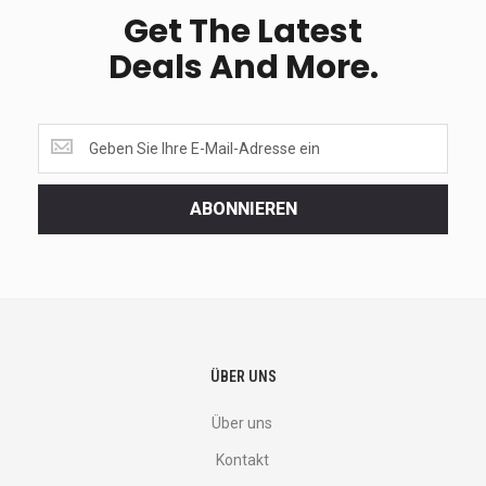
Get The Latest
Deals And More.
Get
the
latest
<br>
ABONNIEREN
deals
and
more.
ÜBER UNS
Über uns
Kontakt