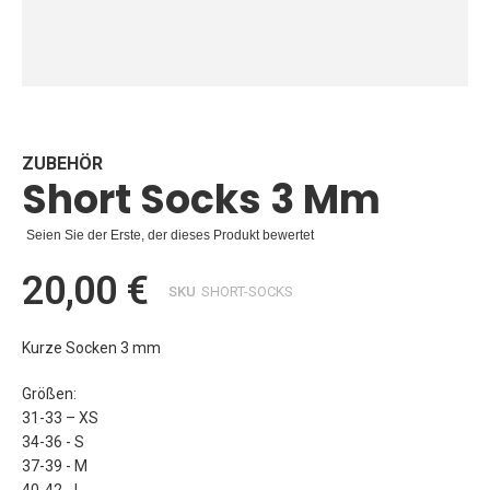
Zum
Anfang
der
Bildgalerie
ZUBEHÖR
Short Socks 3 Mm
springen
Seien Sie der Erste, der dieses Produkt bewertet
20,00 €
SKU
SHORT-SOCKS
Kurze Socken 3 mm
Größen:
31-33 – XS
34-36 - S
37-39 - M