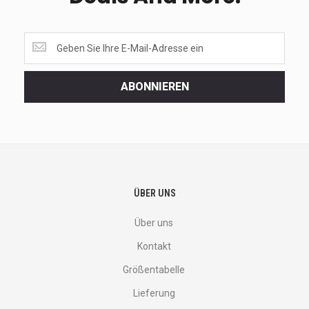
Get
the
latest
<br>
ABONNIEREN
deals
and
more.
ÜBER UNS
Über uns
Kontakt
Größentabelle
Lieferung