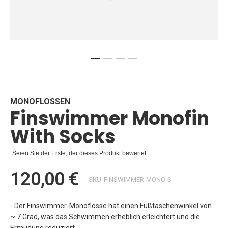
Zum
Anfang
der
Bildgalerie
MONOFLOSSEN
Finswimmer Monofin
springen
With Socks
Seien Sie der Erste, der dieses Produkt bewertet
120,00 €
SKU
FINSWIMMER-MONO-S
- Der Finswimmer-Monoflosse hat einen Fußtaschenwinkel von
~ 7 Grad, was das Schwimmen erheblich erleichtert und die