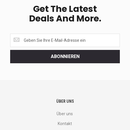
Get The Latest
Deals And More.
Get
the
latest
<br>
ABONNIEREN
deals
and
more.
ÜBER UNS
Über uns
Kontakt