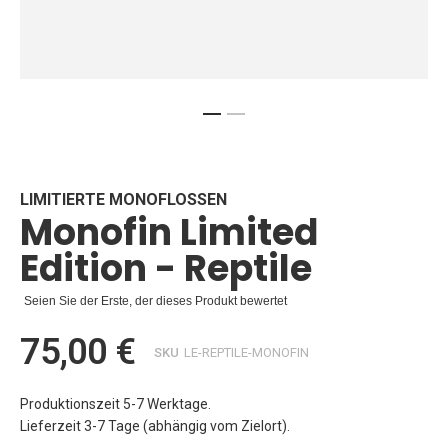
Zum
Anfang
der
Bildgalerie
LIMITIERTE MONOFLOSSEN
Monofin Limited
springen
Edition - Reptile
Seien Sie der Erste, der dieses Produkt bewertet
75,00 €
SKU
LE-REPTILE-MONOFIN
Produktionszeit 5-7 Werktage.
Lieferzeit 3-7 Tage (abhängig vom Zielort).