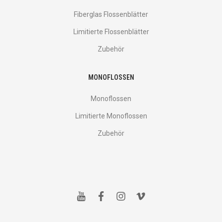
Fiberglas Flossenblätter
Limitierte Flossenblätter
Zubehör
MONOFLOSSEN
Monoflossen
Limitierte Monoflossen
Zubehör
y
f
i
v
o
a
n
i
u
c
s
m
t
e
t
e