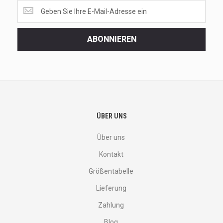
Get
the
latest
<br>
ABONNIEREN
deals
and
more.
ÜBER UNS
Über uns
Kontakt
Größentabelle
Lieferung
Zahlung
Blog