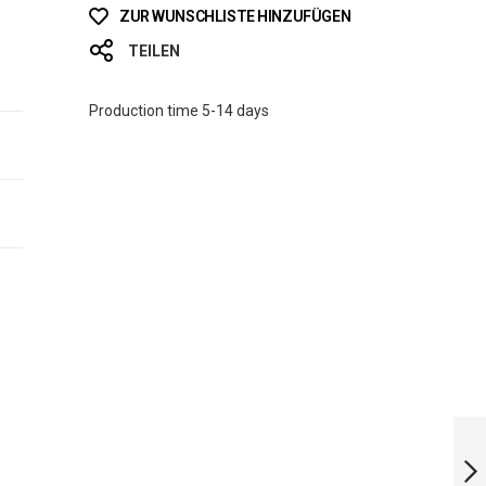
ZUR WUNSCHLISTE HINZUFÜGEN
TEILEN
Production time 5-14 days
EVOLUTION
NYLON MAN
WETSUIT 5 MM