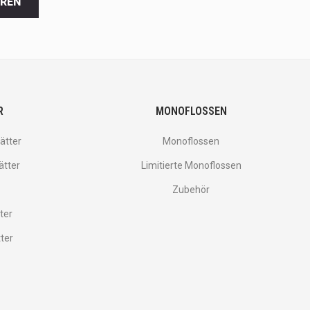
EREN
R
MONOFLOSSEN
ätter
Monoflossen
ätter
Limitierte Monoflossen
Zubehör
ter
tter