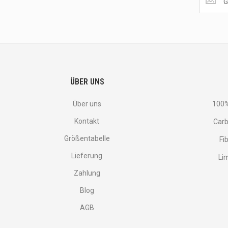
the
latest
<br>
deals
and
more.
ÜBER UNS
Über uns
100%
Kontakt
Carb
Größentabelle
Fi
Lieferung
Li
Zahlung
Blog
AGB