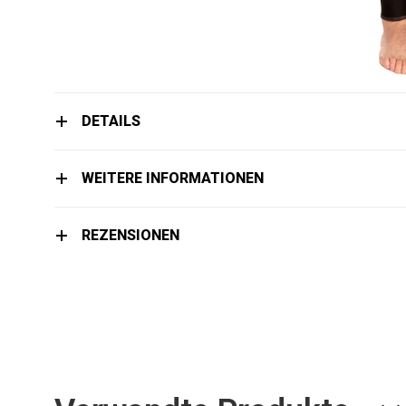
Zum
Anfang
DETAILS
der
Bildgalerie
springen
WEITERE INFORMATIONEN
REZENSIONEN