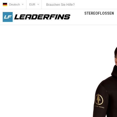
Brauchen Sie Hilfe?
Deutsch
EUR
STEREOFLOSSEN
Zum
Ende
der
Bildgalerie
springen