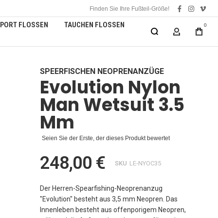
Finden Sie Ihre Fußteil-Größe!
facebook
instagra
vime
PORT FLOSSEN
TAUCHEN FLOSSEN
0
MEIN KONT
SPEERFISCHEN NEOPRENANZÜGE
Evolution Nylon
Man Wetsuit 3.5
Mm
Seien Sie der Erste, der dieses Produkt bewertet
248,00 €
SKU
LE-NYOC35
Der Herren-Spearfishing-Neoprenanzug
"Evolution" besteht aus 3,5 mm Neopren. Das
Innenleben besteht aus offenporigem Neopren,