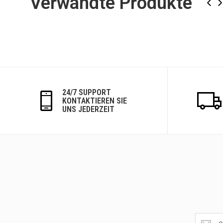
Verwandte Produkte
‹
›
24/7 SUPPORT
KONTAKTIEREN SIE
UNS JEDERZEIT
Get