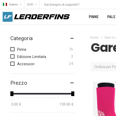
Hai bisogno di supporto?
Italiano
EUR
PINNE
PALE
Categoria
Home
Gare in 
Gare
elementi
16
Pinne
elementi
3
Edizione Limitata
elementi
24
Accessori
Ordina per
Po
Prezzo
5.00 €
159.00 €