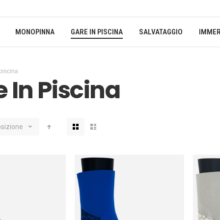
MONOPINNA
GARE IN PISCINA
SALVATAGGIO
IMMER
piscina
 In Piscina
Mostra
sizione
come