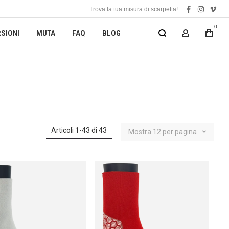
Trova la tua misura di scarpetta!
facebook
instagra
vime
0
SIONI
MUTA
FAQ
BLOG
MY ACCOUN
Articoli
1
-
43
di
43
Mostra
12
per pagina