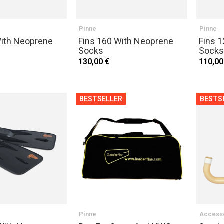
Pinne
Pinne
With Neoprene
Fins 160 With Neoprene
Fins 
Socks
Socks
130,00 €
110,00
BESTSELLER
BESTS
Pinne
Access