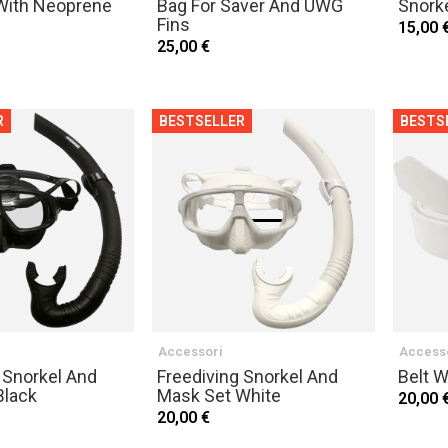
ith Neoprene
Bag For Saver And UWG
Snorke
Fins
15,00 
25,00 €
R
BESTSELLER
BESTS
Accessori
Access
 Snorkel And
Freediving Snorkel And
Belt W
Black
Mask Set White
20,00 
20,00 €