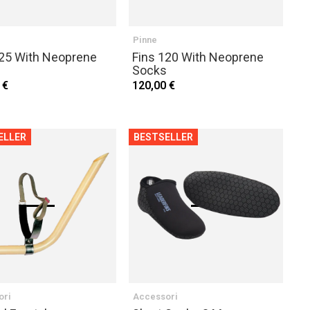
Pinne
125 With Neoprene
Fins 120 With Neoprene
Socks
 €
120,00 €
ELLER
BESTSELLER
ori
Accessori