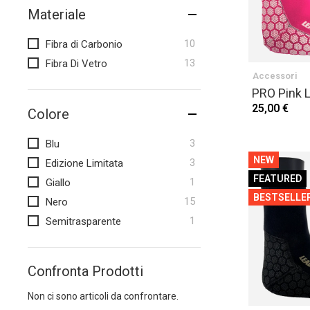
Materiale
elementi
10
Fibra di Carbonio
elementi
13
Fibra Di Vetro
Accessori
PRO Pink 
25,00 €
Colore
elementi
3
Blu
NEW
elementi
3
Edizione Limitata
FEATURED
elemento
1
Giallo
BESTSELLE
elementi
15
Nero
elemento
1
Semitrasparente
Confronta Prodotti
Non ci sono articoli da confrontare.