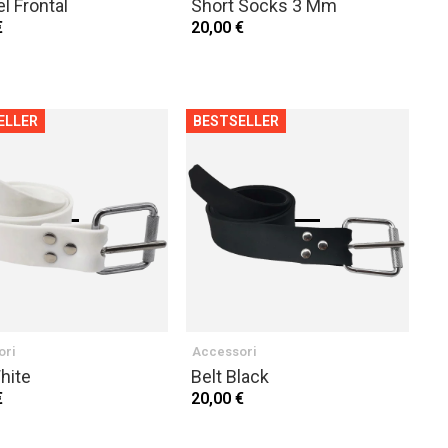
l Frontal
Short Socks 3 Mm
€
20,00 €
ELLER
BESTSELLER
ori
Accessori
hite
Belt Black
€
20,00 €