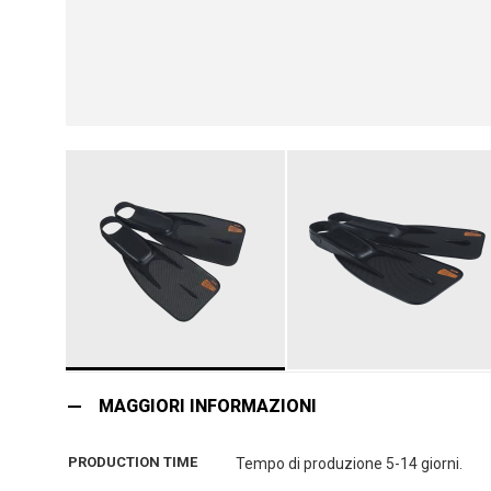
Vai
all'inizio
MAGGIORI INFORMAZIONI
della
galleria
PRODUCTION TIME
Tempo di produzione 5-14 giorni.
di