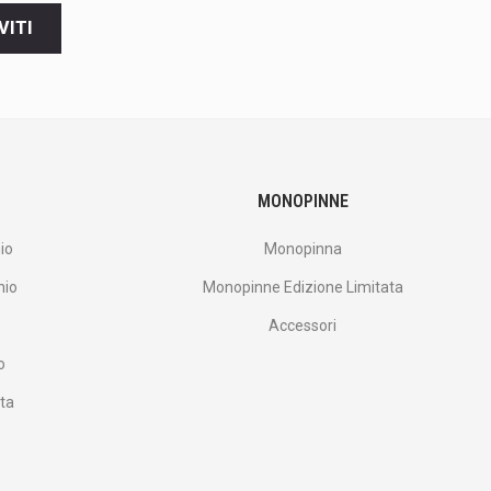
VITI
MONOPINNE
io
Monopinna
nio
Monopinne Edizione Limitata
Accessori
o
ata