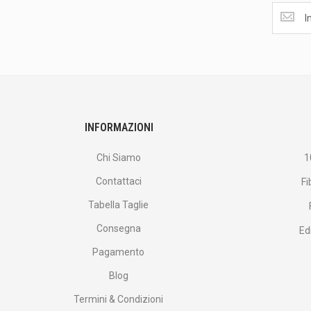
Ottieni
le
ultime
<br>
offerte
e
altro
ancora.
INFORMAZIONI
Chi Siamo
1
Contattaci
Fi
Tabella Taglie
Consegna
Ed
Pagamento
Blog
Termini & Condizioni