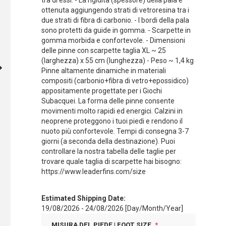
tra di essi. - La rigidità (spessore) della pala è
ottenuta aggiungendo strati di vetroresina tra i
due strati di fibra di carbonio. - I bordi della pala
sono protetti da guide in gomma. - Scarpette in
gomma morbida e confortevole. - Dimensioni
delle pinne con scarpette taglia XL ~ 25
(larghezza) x 55 cm (lunghezza) - Peso ~ 1,4 kg
Pinne altamente dinamiche in materiali
compositi (carbonio+fibra di vetro+epossidico)
appositamente progettate per i Giochi
Subacquei. La forma delle pinne consente
movimenti molto rapidi ed energici. Calzini in
neoprene proteggono i tuoi piedi e rendono il
nuoto più confortevole. Tempi di consegna 3-7
giorni (a seconda della destinazione). Puoi
controllare la nostra tabella delle taglie per
trovare quale taglia di scarpette hai bisogno:
https://www.leaderfins.com/size
Estimated Shipping Date:
19/08/2026 - 24/08/2026 [Day/Month/Year]
MISURA DEL PIEDE | FOOT SIZE