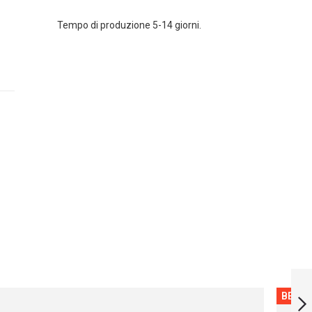
Tempo di produzione 5-14 giorni.
FINS 170 WITH
NEOPRENE SOCKS
BESTS