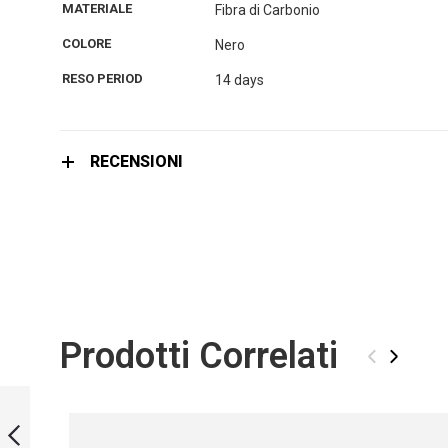
immagini
MATERIALE
Fibra di Carbonio
COLORE
Nero
RESO PERIOD
14 days
RECENSIONI
Prodotti Correlati
‹
›
UWG 210 WITH
NEOPRENE SOCKS