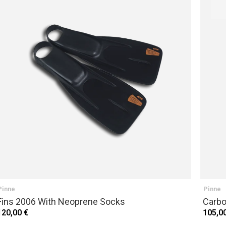
SUCCESSIVO
Pinne
Pinne
Fins 2006 With Neoprene Socks
Carbo
120,00 €
105,0