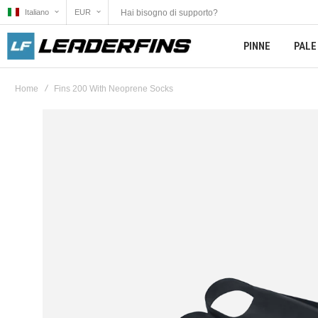
Hai bisogno di supporto?
Italiano
EUR
PINNE
PALE
Home
Fins 200 With Neoprene Socks
Vai
alla
fine
della
galleria
di
immagini