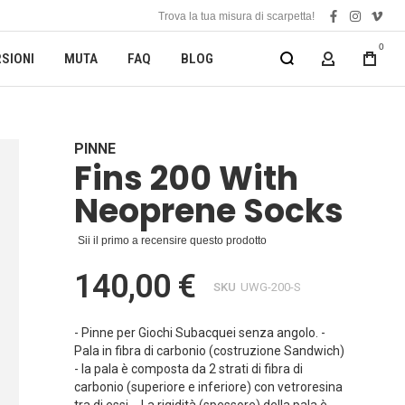
Trova la tua misura di scarpetta!
facebook
instagra
vime
0
SIONI
MUTA
FAQ
BLOG
MY ACCOUN
PINNE
Fins 200 With
Neoprene Socks
Sii il primo a recensire questo prodotto
140,00 €
SKU
UWG-200-S
- Pinne per Giochi Subacquei senza angolo. -
Pala in fibra di carbonio (costruzione Sandwich)
- la pala è composta da 2 strati di fibra di
carbonio (superiore e inferiore) con vetroresina