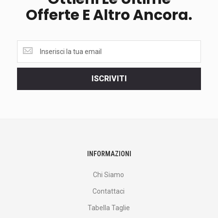
Offerte E Altro Ancora.
Ottieni
le
ultime
<br>
ISCRIVITI
offerte
e
altro
ancora.
INFORMAZIONI
Chi Siamo
Contattaci
Tabella Taglie