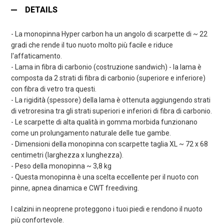
DETAILS
- La monopinna Hyper carbon ha un angolo di scarpette di ~ 22
gradi che rende il tuo nuoto molto più facile e riduce
l'affaticamento.
- Lama in fibra di carbonio (costruzione sandwich) - la lama è
composta da 2 strati di fibra di carbonio (superiore e inferiore)
con fibra di vetro tra questi.
- La rigidità (spessore) della lama è ottenuta aggiungendo strati
di vetroresina tra gli strati superiori e inferiori di fibra di carbonio.
- Le scarpette di alta qualità in gomma morbida funzionano
come un prolungamento naturale delle tue gambe.
- Dimensioni della monopinna con scarpette taglia XL ~ 72 x 68
centimetri (larghezza x lunghezza).
- Peso della monopinna ~ 3,8 kg
- Questa monopinna è una scelta eccellente per il nuoto con
pinne, apnea dinamica e CWT freediving.
I calzini in neoprene proteggono i tuoi piedi e rendono il nuoto
più confortevole.