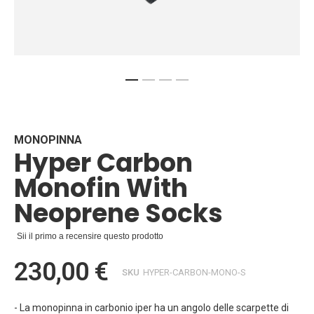
Vai
all'inizio
della
galleria
MONOPINNA
Hyper Carbon
di
immagini
Monofin With
Neoprene Socks
Sii il primo a recensire questo prodotto
230,00 €
SKU
HYPER-CARBON-MONO-S
- La monopinna in carbonio iper ha un angolo delle scarpette di