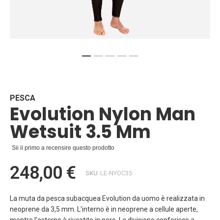
Vai
all'inizio
della
galleria
PESCA
Evolution Nylon Man
di
immagini
Wetsuit 3.5 Mm
Sii il primo a recensire questo prodotto
248,00 €
SKU
LE-NYOC35
La muta da pesca subacquea Evolution da uomo è realizzata in
neoprene da 3,5 mm. L'interno è in neoprene a cellule aperte,