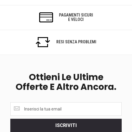
PAGAMENTI SICURI
E VELOCI
RESI SENZA PROBLEMI
Ottieni Le Ultime
Offerte E Altro Ancora.
Ottieni
le
ultime
<br>
ISCRIVITI
offerte