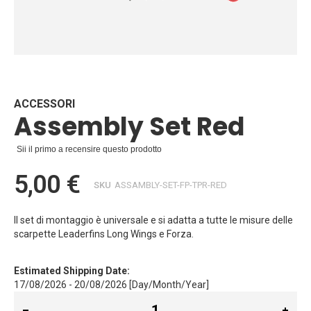
Vai
all'inizio
della
galleria
ACCESSORI
Assembly Set Red
di
immagini
Sii il primo a recensire questo prodotto
5,00 €
SKU
ASSAMBLY-SET-FP-TPR-RED
Il set di montaggio è universale e si adatta a tutte le misure delle
scarpette Leaderfins Long Wings e Forza.
Estimated Shipping Date:
17/08/2026 - 20/08/2026 [Day/Month/Year]