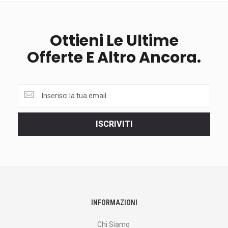
Ottieni Le Ultime
Offerte E Altro Ancora.
Ottieni
le
ultime
<br>
ISCRIVITI
offerte
e
altro
ancora.
INFORMAZIONI
Chi Siamo