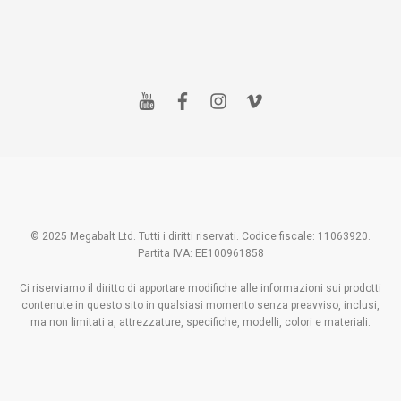
y
f
i
v
o
a
n
i
u
c
s
m
t
e
t
e
u
b
a
o
b
o
g
e
o
r
k
a
m
© 2025 Megabalt Ltd. Tutti i diritti riservati. Codice fiscale: 11063920.
Partita IVA: EE100961858
Ci riserviamo il diritto di apportare modifiche alle informazioni sui prodotti
contenute in questo sito in qualsiasi momento senza preavviso, inclusi,
ma non limitati a, attrezzature, specifiche, modelli, colori e materiali.