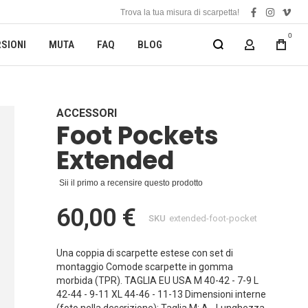
Trova la tua misura di scarpetta!
facebook
instagra
vime
0
SIONI
MUTA
FAQ
BLOG
MY ACCOUN
ACCESSORI
Foot Pockets
Extended
Sii il primo a recensire questo prodotto
60,00 €
SKU
extended-foot-pocket
Una coppia di scarpette estese con set di
montaggio Comode scarpette in gomma
morbida (TPR). TAGLIA EU USA M 40-42 - 7-9 L
42-44 - 9-11 XL 44-46 - 11-13 Dimensioni interne