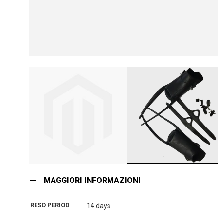
Vai
all'inizio
MAGGIORI INFORMAZIONI
della
galleria
RESO PERIOD
14 days
di