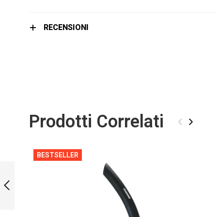
immagini
RECENSIONI
Prodotti Correlati
‹
›
BESTSELLER
SNORKEL
FRONTAL
PRECEDENTE