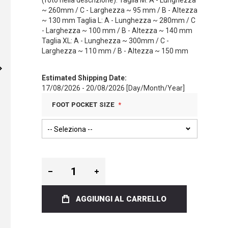
(foto nella descrizione): Taglia M: A - Lunghezza
~ 260mm / C - Larghezza ~ 95 mm / B - Altezza
~ 130 mm Taglia L: A - Lunghezza ~ 280mm / C
- Larghezza ~ 100 mm / B - Altezza ~ 140 mm
Taglia XL: A - Lunghezza ~ 300mm / C -
Larghezza ~ 110 mm / B - Altezza ~ 150 mm
Estimated Shipping Date:
17/08/2026 - 20/08/2026 [Day/Month/Year]
FOOT POCKET SIZE
AGGIUNGI AL CARRELLO