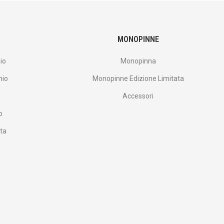
MONOPINNE
io
Monopinna
nio
Monopinne Edizione Limitata
Accessori
o
ata