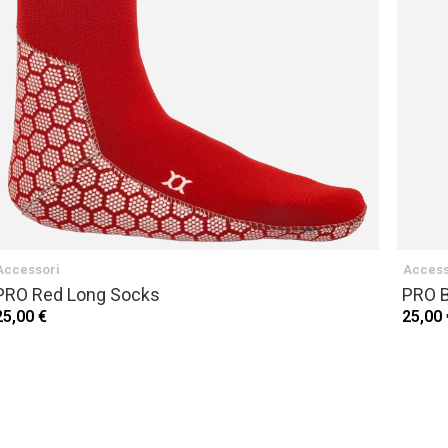
Accessori
Access
PRO Red Long Socks
PRO B
25,00 €
25,00 