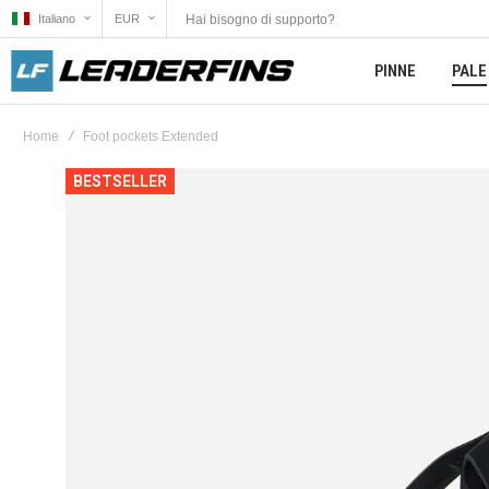
Hai bisogno di supporto?
Italiano
EUR
PINNE
PALE
Home
Foot pockets Extended
Vai
BESTSELLER
alla
fine
della
galleria
di
immagini