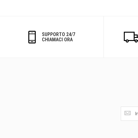
SUPPORTO 24/7
CHIAMACI ORA
Ottieni
le
ultime
<br>
offerte