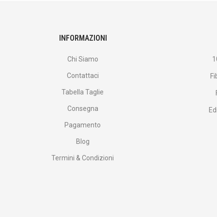
e
altro
ancora.
INFORMAZIONI
Chi Siamo
1
Contattaci
Fi
Tabella Taglie
Consegna
Ed
Pagamento
Blog
Termini & Condizioni