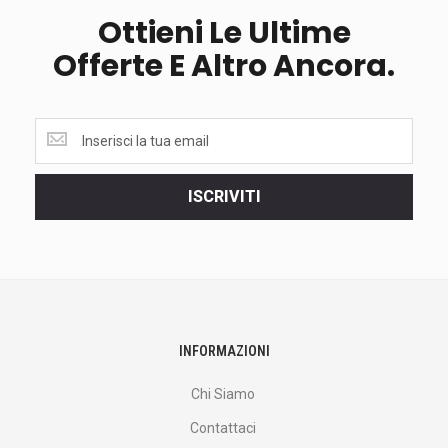
Ottieni Le Ultime
Offerte E Altro Ancora.
Ottieni
le
ultime
<br>
ISCRIVITI
offerte
e
altro
ancora.
INFORMAZIONI
Chi Siamo
Contattaci