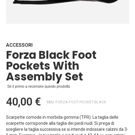
Vai
all'inizio
della
galleria
ACCESSORI
Forza Black Foot
di
immagini
Pockets With
Assembly Set
Sii il primo a recensire questo prodotto
40,00 €
SKU
FORZA-FOOT-POCKET-BLACK
Scarpette comode in morbida gomma (TPR). La taglia delle
scarpette corrisponde alla taglia dei piedi nudi. Si prega di
scegliere la taglia successiva se si intende indossare calzini da 3-