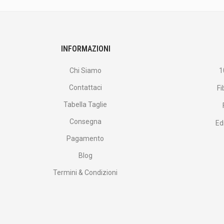
offerte
e
altro
ancora.
INFORMAZIONI
Chi Siamo
1
Contattaci
Fi
Tabella Taglie
Consegna
Ed
Pagamento
Blog
Termini & Condizioni