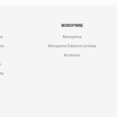
MONOPINNE
io
Monopinna
nio
Monopinne Edizione Limitata
Accessori
o
ata