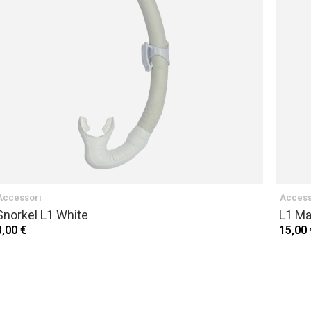
Accessori
Access
Snorkel L1 White
L1 Ma
8,00 €
15,00 