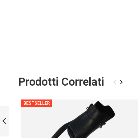
Prodotti Correlati
‹
›
BESTSELLER
SIDE CLIPS SET
HARD
PRECEDENTE