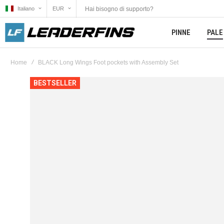
Hai bisogno di supporto?
Italiano
EUR
PINNE
PALE
Home
BLACK Long Wings Foot pockets with Assembly Set
Vai
BESTSELLER
alla
fine
della
galleria
di
immagini