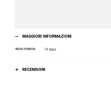
Vai
all'inizio
MAGGIORI INFORMAZIONI
della
galleria
RESO PERIOD
14 days
di
immagini
RECENSIONI