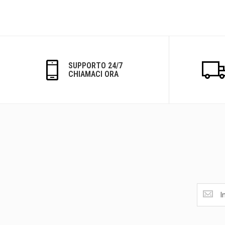
SUPPORTO 24/7
CHIAMACI ORA
Ottieni
le
ultime
<br>