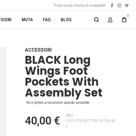
Trova la tua misura di scarpetta!
facebook
instagra
vime
0
SIONI
MUTA
FAQ
BLOG
MY ACCOUN
ACCESSORI
BLACK Long
Wings Foot
Pockets With
Assembly Set
Sii il primo a recensire questo prodotto
SKU
40,00 €
FOOT-POCKET-TPR-SET-BLAC
K