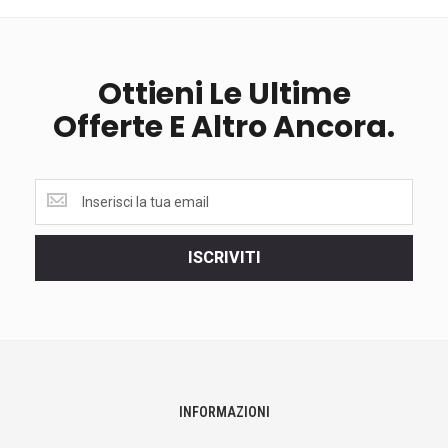
Ottieni Le Ultime
Offerte E Altro Ancora.
Ottieni
le
ultime
<br>
ISCRIVITI
offerte
e
altro
ancora.
INFORMAZIONI