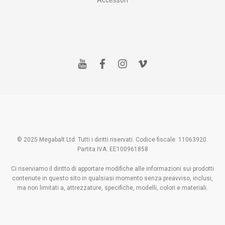
Accessori
y
f
i
v
o
a
n
i
u
c
s
m
t
e
t
e
u
b
a
o
b
o
g
e
o
r
k
a
m
© 2025 Megabalt Ltd. Tutti i diritti riservati. Codice fiscale: 11063920.
Partita IVA: EE100961858
Ci riserviamo il diritto di apportare modifiche alle informazioni sui prodotti
contenute in questo sito in qualsiasi momento senza preavviso, inclusi,
ma non limitati a, attrezzature, specifiche, modelli, colori e materiali.