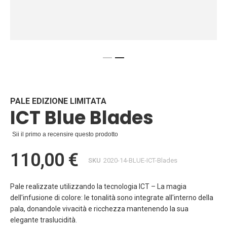
Vai
all'inizio
della
galleria
PALE EDIZIONE LIMITATA
ICT Blue Blades
di
immagini
Sii il primo a recensire questo prodotto
110,00 €
SKU
2020-14-BLUE-ICT-Blades
Pale realizzate utilizzando la tecnologia ICT – La magia
dell'infusione di colore: le tonalità sono integrate all'interno della
pala, donandole vivacità e ricchezza mantenendo la sua
elegante traslucidità.