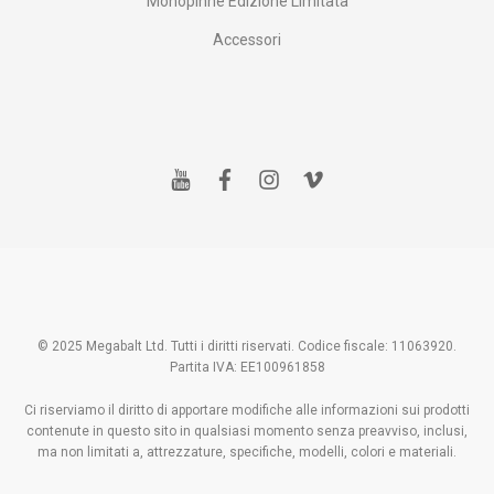
Monopinne Edizione Limitata
Accessori
y
f
i
v
o
a
n
i
u
c
s
m
t
e
t
e
u
b
a
o
b
o
g
e
o
r
k
a
m
© 2025 Megabalt Ltd. Tutti i diritti riservati. Codice fiscale: 11063920.
Partita IVA: EE100961858
Ci riserviamo il diritto di apportare modifiche alle informazioni sui prodotti
contenute in questo sito in qualsiasi momento senza preavviso, inclusi,
ma non limitati a, attrezzature, specifiche, modelli, colori e materiali.