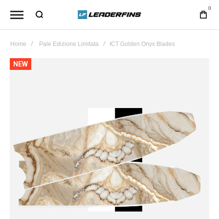
0
Home
Pale Edizione Limitata
ICT Golden Onyx Blades
Vai
NEW
alla
fine
della
galleria
di
immagini