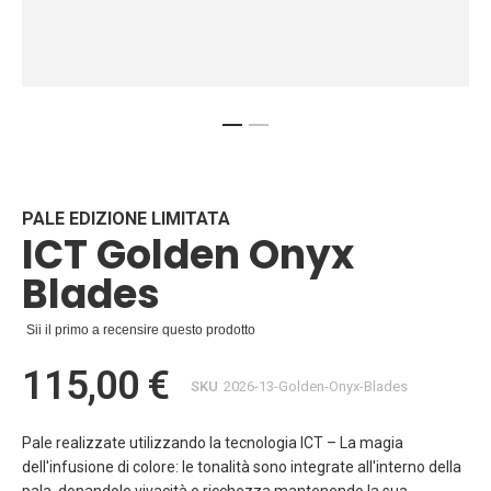
Vai
all'inizio
della
galleria
PALE EDIZIONE LIMITATA
ICT Golden Onyx
di
immagini
Blades
Sii il primo a recensire questo prodotto
115,00 €
SKU
2026-13-Golden-Onyx-Blades
Pale realizzate utilizzando la tecnologia ICT – La magia
dell'infusione di colore: le tonalità sono integrate all'interno della