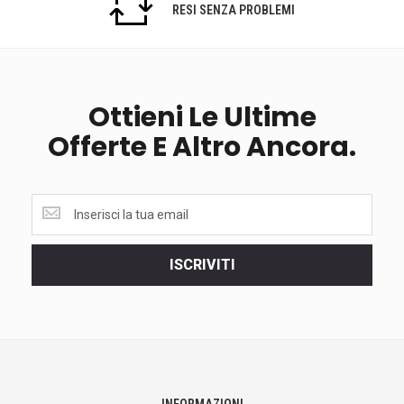
RESI SENZA PROBLEMI
Ottieni Le Ultime
Offerte E Altro Ancora.
Ottieni
le
ultime
<br>
ISCRIVITI
offerte
e
altro
ancora.