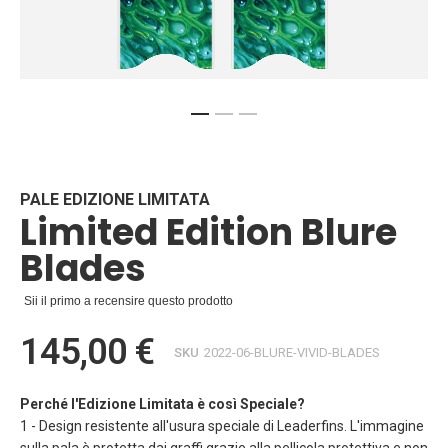
Vai
all'inizio
della
galleria
PALE EDIZIONE LIMITATA
Limited Edition Blure
di
immagini
Blades
Sii il primo a recensire questo prodotto
145,00 €
SKU
2022-06-BLURE-VIVID-BLADES
Perché l'Edizione Limitata è così Speciale?
1 - Design resistente all'usura speciale di Leaderfins. L'immagine