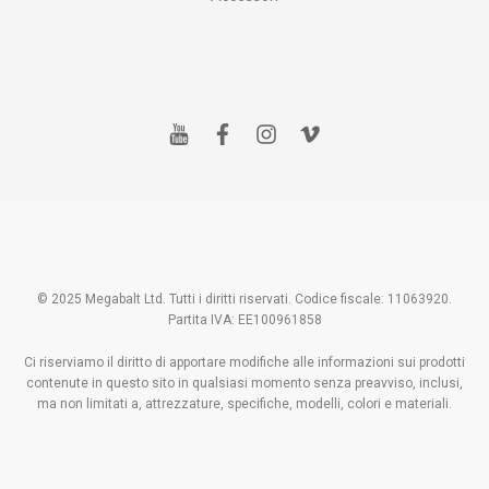
y
f
i
v
o
a
n
i
u
c
s
m
t
e
t
e
u
b
a
o
b
o
g
e
o
r
k
a
m
© 2025 Megabalt Ltd. Tutti i diritti riservati. Codice fiscale: 11063920.
Partita IVA: EE100961858
Ci riserviamo il diritto di apportare modifiche alle informazioni sui prodotti
contenute in questo sito in qualsiasi momento senza preavviso, inclusi,
ma non limitati a, attrezzature, specifiche, modelli, colori e materiali.