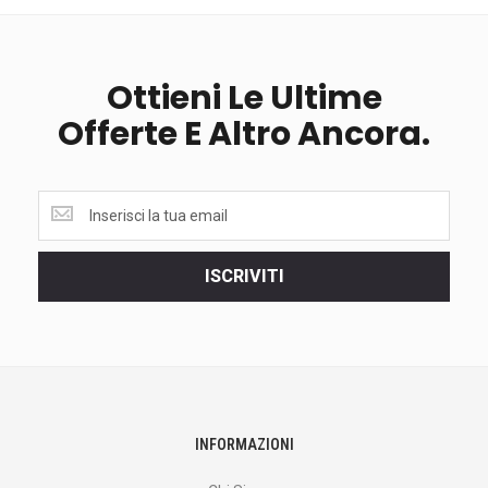
Ottieni Le Ultime
Offerte E Altro Ancora.
Ottieni
le
ultime
<br>
ISCRIVITI
offerte
e
altro
ancora.
INFORMAZIONI