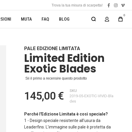
Trova la tua misura di scarpetta!
facebook
instagra
vime
0
SIONI
MUTA
FAQ
BLOG
MY ACCOUN
PALE EDIZIONE LIMITATA
Limited Edition
Exotic Blades
Sii il primo a recensire questo prodotto
SKU
145,00 €
2019-05-EXOTIC-VIVID-Bla
des
Perché l'Edizione Limitata è così speciale?
1 - Design speciale resistente all'usura da
Leaderfins. L'immagine sulle pale è protetta da