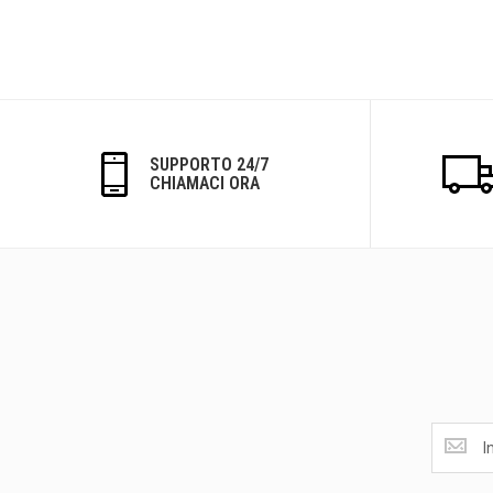
SUPPORTO 24/7
CHIAMACI ORA
Ottieni
le
ultime