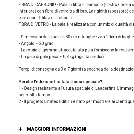
immagini
FIBRA DI CARBONIO - Pala in fibra di carbonio (costruzione a san
inferiore) con fibra di vetro tra di loro. La rigidità (spessore) d
e inferiori di fibra di carbonio.
FIBRA DI VETRO - La pala è realizzata con un mix di qualità di r
- Dimensioni della pala ~ 80 cm di lunghezza x 20cm di largh
- Angolo ~ 20 gradi.
- Le rotaie di gomma attaccate alla pala forniscono la massima
- Un paio di pale pesa ~ 0,8 kg (rigidità media).
Tempi di consegna da 3 a 7 giorni (a seconda della destinazio
Perché l'edizione limitata è così speciale?
1 - Design resistente all'usura speciale di Leaderfins. L'immag
per molto tempo.
2 - Il progetto Limited Edition è nato per mostrare ai clienti qu
MAGGIORI INFORMAZIONI