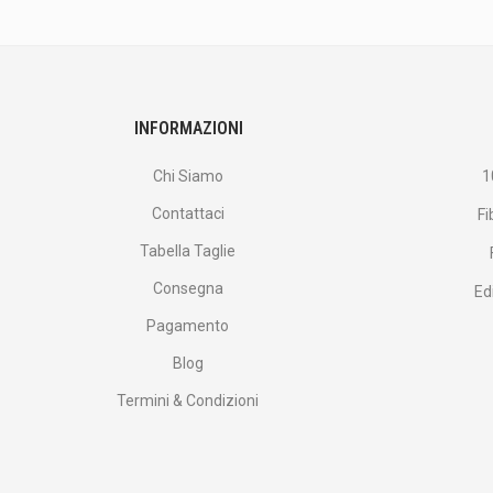
<br>
offerte
e
altro
ancora.
INFORMAZIONI
Chi Siamo
1
Contattaci
Fi
Tabella Taglie
Consegna
Ed
Pagamento
Blog
Termini & Condizioni