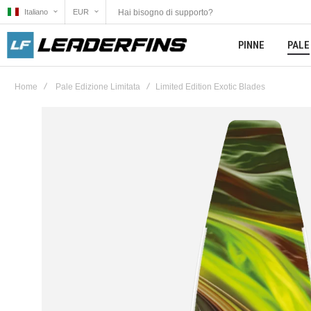
Hai bisogno di supporto?
Italiano
EUR
PINNE
PALE
Home
Pale Edizione Limitata
Limited Edition Exotic Blades
Vai
alla
fine
della
galleria
di
immagini