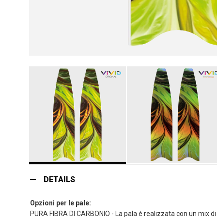
Vai
all'inizio
DETAILS
della
galleria
Opzioni per le pale:
di
PURA FIBRA DI CARBONIO - La pala è realizzata con un mix di qu