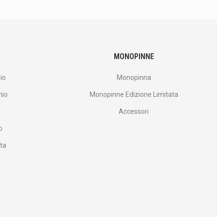
MONOPINNE
io
Monopinna
nio
Monopinne Edizione Limitata
Accessori
o
ata