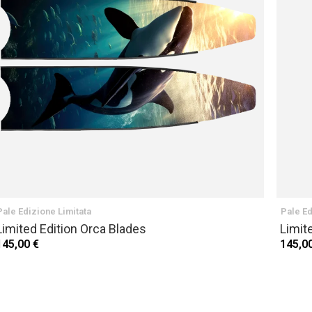
Pale Edizione Limitata
Pale Ed
Limited Edition Orca Blades
Limit
145,00 €
145,0