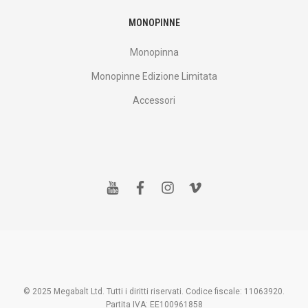
MONOPINNE
Monopinna
Monopinne Edizione Limitata
Accessori
y
f
i
v
o
a
n
i
u
c
s
m
t
e
t
e
u
b
a
o
b
o
g
e
o
r
k
a
m
© 2025 Megabalt Ltd. Tutti i diritti riservati. Codice fiscale: 11063920.
Partita IVA: EE100961858