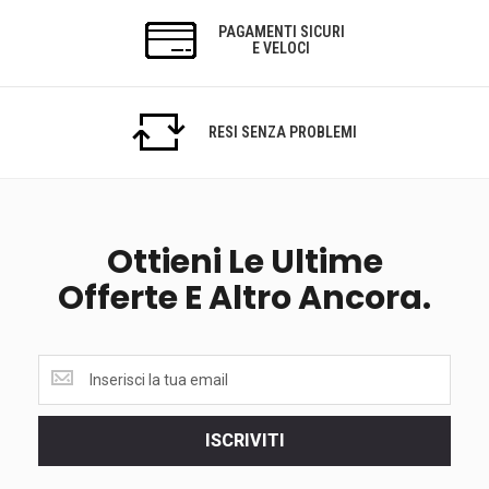
PAGAMENTI SICURI
E VELOCI
RESI SENZA PROBLEMI
Ottieni Le Ultime
Offerte E Altro Ancora.
Ottieni
le
ultime
<br>
ISCRIVITI
offerte
e