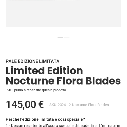
Vai
all'inizio
della
galleria
PALE EDIZIONE LIMITATA
Limited Edition
di
immagini
Nocturne Flora Blades
Sii il primo a recensire questo prodotto
145,00 €
SKU
2026-12-Nocturne-Flora-Blades
Perché l'edizione limitata è così speciale?
1 - Design resistente all'usura speciale di Leaderfins. L'immagine