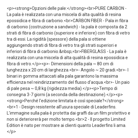
<p><strong>Opzioni delle pale:</strong><br>PURE CARBON -
La pala è realizzata con una miscela di alta qualità di resina
epossidica e fibra di carbonio.<br>CARBON FIBER - Pala in fibra
di carbonio (costruzione a sandwich) - la pala è composta da 2
strati di fibra di carbonio (superiore e inferiore) con fibra di vetro
tra di essi. La rigidità (spessore) della pala si ottiene
aggiungendo strati di fibra di vetro tra gli strati superiori e
inferiori di fibra di carbonio.&nbsp;<br>FIBERGLASS - La pala è
realizzata con una miscela di alta qualità di resina epossidica e
fibra di vetro.</p><p>- Dimensioni della pala ~ 80 cm di
lunghezza x 20 cm di larghezza.<br>- Angolo ~ 20 gradi.<br>- I
binari in gomma attaccati alla pala garantono la massima
efficienza nel reindirizzamento del flusso d'acqua.<br>- Un paio
di pale pesa ~ 0,8 kg (rigidezza media).</p><p>Tempo di
consegna 3-7 giorni (a seconda della destinazione).</p><p>
<strong>Perché l'edizione limitata è così speciale?</strong>
<br>1 - Design resistente all'usura speciale di Leaderfins.
L'immagine sulla pala è protetta dai graffi da un film protettivo e
non si deteriorerà per molto tempo.<br>2 - Il progetto Limited
Edition è nato per mostrare ai clienti quanto Leaderfins li ama.
</p>