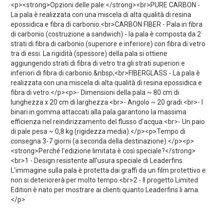
<p><strong>Opzioni delle pale:</strong><br>PURE CARBON -
La pala è realizzata con una miscela di alta qualità di resina
epossidica e fibra di carbonio.<br>CARBON FIBER - Pala in fibra
di carbonio (costruzione a sandwich) - la pala è composta da 2
strati di fibra di carbonio (superiore e inferiore) con fibra di vetro
tra di essi. La rigidità (spessore) della pala si ottiene
aggiungendo strati di fibra di vetro tra gli strati superiori e
inferiori di fibra di carbonio.&nbsp;<br>FIBERGLASS - La pala è
realizzata con una miscela di alta qualità di resina epossidica e
fibra di vetro.</p><p>- Dimensioni della pala ~ 80 cm di
lunghezza x 20 cm di larghezza.<br>- Angolo ~ 20 gradi.<br>- I
binari in gomma attaccati alla pala garantono la massima
efficienza nel reindirizzamento del flusso d'acqua.<br>- Un paio
di pale pesa ~ 0,8 kg (rigidezza media).</p><p>Tempo di
consegna 3-7 giorni (a seconda della destinazione).</p><p>
<strong>Perché l'edizione limitata è così speciale?</strong>
<br>1 - Design resistente all'usura speciale di Leaderfins.
L'immagine sulla pala è protetta dai graffi da un film protettivo e
non si deteriorerà per molto tempo.<br>2 - Il progetto Limited
Edition è nato per mostrare ai clienti quanto Leaderfins li ama.
</p>