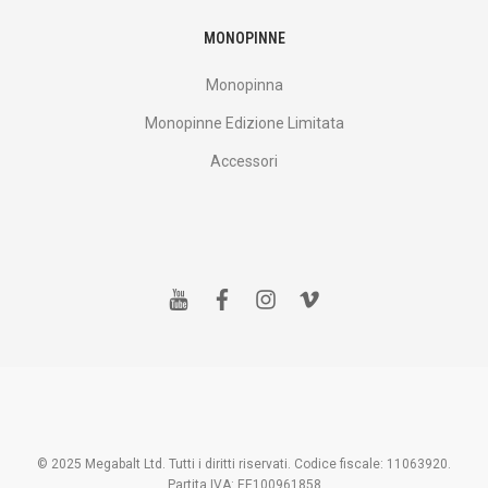
MONOPINNE
Monopinna
Monopinne Edizione Limitata
Accessori
y
f
i
v
o
a
n
i
u
c
s
m
t
e
t
e
u
b
a
o
b
o
g
e
o
r
k
a
m
© 2025 Megabalt Ltd. Tutti i diritti riservati. Codice fiscale: 11063920.
Partita IVA: EE100961858