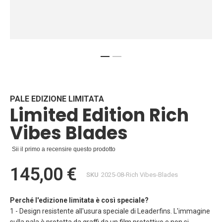
Vai
all'inizio
della
galleria
PALE EDIZIONE LIMITATA
Limited Edition Rich
di
immagini
Vibes Blades
Sii il primo a recensire questo prodotto
145,00 €
SKU
2025-08-Rich Vibes-Blades
Perché l'edizione limitata è così speciale?
1 - Design resistente all'usura speciale di Leaderfins. L'immagine