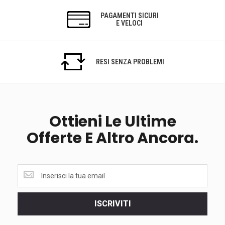
PAGAMENTI SICURI
E VELOCI
RESI SENZA PROBLEMI
Ottieni Le Ultime
Offerte E Altro Ancora.
Ottieni
le
ultime
<br>
ISCRIVITI
offerte
e