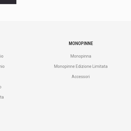
MONOPINNE
io
Monopinna
nio
Monopinne Edizione Limitata
Accessori
o
ata