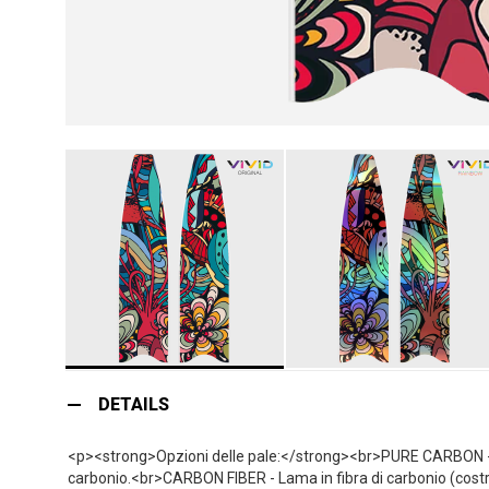
Vai
all'inizio
DETAILS
della
galleria
<p><strong>Opzioni delle pale:</strong><br>PURE CARBON - La p
di
carbonio.<br>CARBON FIBER - Lama in fibra di carbonio (costru