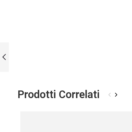
LIMITED EDITION
ARTHOUSE
BLADES
PRECEDENTE
Prodotti Correlati
‹
›