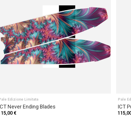
Pale Edizione Limitata
Pale Ed
ICT Never Ending Blades
ICT P
115,00 €
115,0