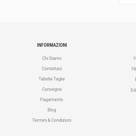
ultime
<br>
offerte
e
altro
ancora.
INFORMAZIONI
Chi Siamo
1
Contattaci
Fi
Tabella Taglie
Consegna
Ed
Pagamento
Blog
Termini & Condizioni