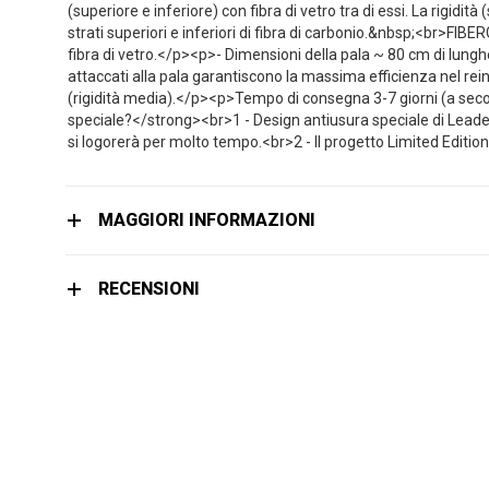
immagini
(superiore e inferiore) con fibra di vetro tra di essi. La rigidità
strati superiori e inferiori di fibra di carbonio.&nbsp;<br>FIBE
fibra di vetro.</p><p>- Dimensioni della pala ~ 80 cm di lung
attaccati alla pala garantiscono la massima efficienza nel rei
(rigidità media).</p><p>Tempo di consegna 3-7 giorni (a seco
speciale?</strong><br>1 - Design antiusura speciale di Leaderf
si logorerà per molto tempo.<br>2 - Il progetto Limited Editio
MAGGIORI INFORMAZIONI
RECENSIONI