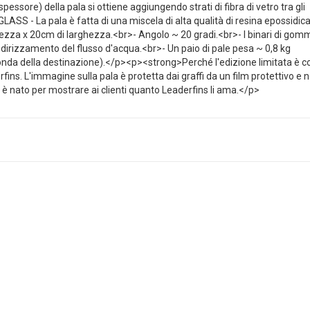
 (spessore) della pala si ottiene aggiungendo strati di fibra di vetro tra gli
RGLASS - La pala è fatta di una miscela di alta qualità di resina epossidic
hezza x 20cm di larghezza.<br>- Angolo ~ 20 gradi.<br>- I binari di gom
ndirizzamento del flusso d'acqua.<br>- Un paio di pale pesa ~ 0,8 kg
nda della destinazione).</p><p><strong>Perché l'edizione limitata è c
ins. L'immagine sulla pala è protetta dai graffi da un film protettivo e 
n è nato per mostrare ai clienti quanto Leaderfins li ama.</p>