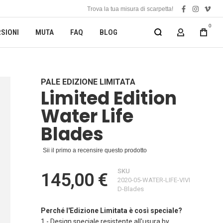
Trova la tua misura di scarpetta!
facebook
instagra
vime
0
SIONI
MUTA
FAQ
BLOG
MY ACCOUN
PALE EDIZIONE LIMITATA
Limited Edition
Water Life
Blades
Sii il primo a recensire questo prodotto
SKU
145,00 €
2020-05-WATER-LIFE-VIVI
D-Blades
Perché l'Edizione Limitata è così speciale?
1 - Design speciale resistente all'usura by