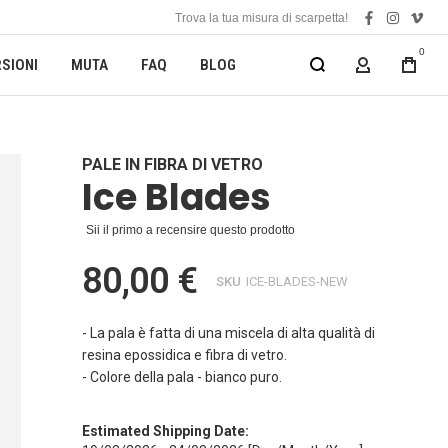
Trova la tua misura di scarpetta!
facebook
instagra
vime
0
SIONI
MUTA
FAQ
BLOG
MY ACCOUN
PALE IN FIBRA DI VETRO
Ice Blades
Sii il primo a recensire questo prodotto
80,00 €
SKU
ICE-BLADES-NEW
- La pala è fatta di una miscela di alta qualità di
resina epossidica e fibra di vetro.
- Colore della pala - bianco puro.
Estimated Shipping Date: