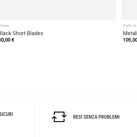
Pinne
Pale in
Black Short Blades
Metal
80,00 €
105,0
SICURI
RESI SENZA PROBLEMI