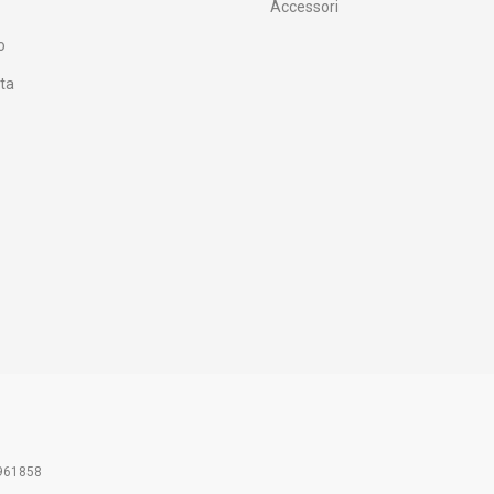
Accessori
o
ata
00961858