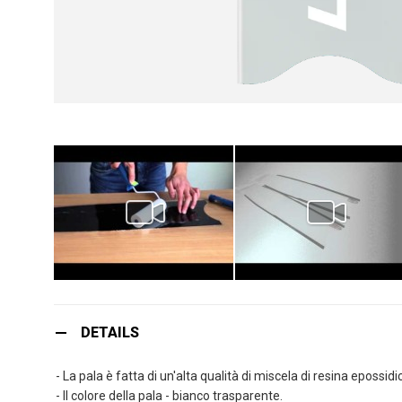
Vai
all'inizio
DETAILS
della
galleria
- La pala è fatta di un'alta qualità di miscela di resina epossidic
di
- Il colore della pala - bianco trasparente.