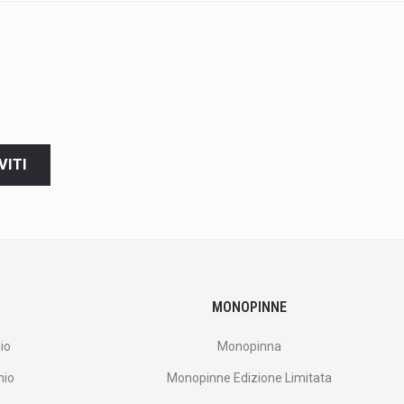
VITI
MONOPINNE
io
Monopinna
nio
Monopinne Edizione Limitata