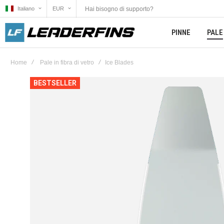
Hai bisogno di supporto?
Italiano
EUR
PINNE
PALE
Home
Pale in fibra di vetro
Ice Blades
Vai
BESTSELLER
alla
fine
della
galleria
di
immagini