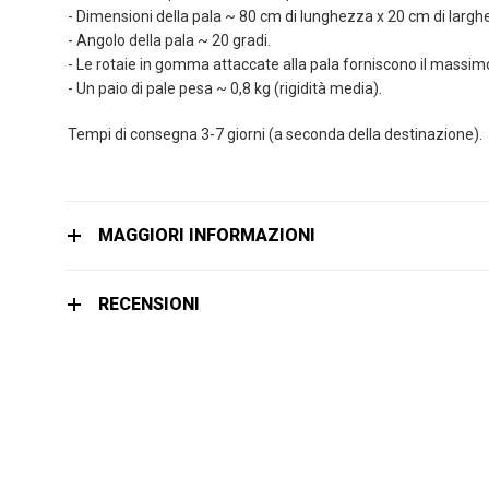
immagini
- Dimensioni della pala ~ 80 cm di lunghezza x 20 cm di larg
- Angolo della pala ~ 20 gradi.
- Le rotaie in gomma attaccate alla pala forniscono il massimo
- Un paio di pale pesa ~ 0,8 kg (rigidità media).
Tempi di consegna 3-7 giorni (a seconda della destinazione).
MAGGIORI INFORMAZIONI
RECENSIONI