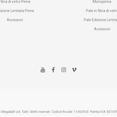
Fibra di vetro Pinne
Monopinna
izione Limitata Pinne
Pale in fibra di vetr
Accessori
Pale Edizione Limit
Accessori
y
f
i
v
o
a
n
i
u
c
s
m
t
e
t
e
u
b
a
o
b
o
g
e
o
r
k
a
m
Megabalt Ltd. Tutti i diritti riservati. Codice fiscale: 11063920. Partita IVA: EE1