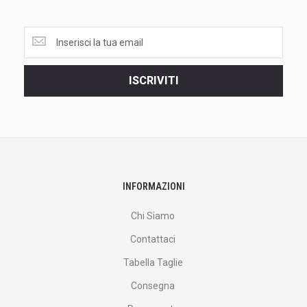
Ottieni
le
ultime
<br>
ISCRIVITI
offerte
e
altro
ancora.
INFORMAZIONI
Chi Siamo
Contattaci
Tabella Taglie
Consegna