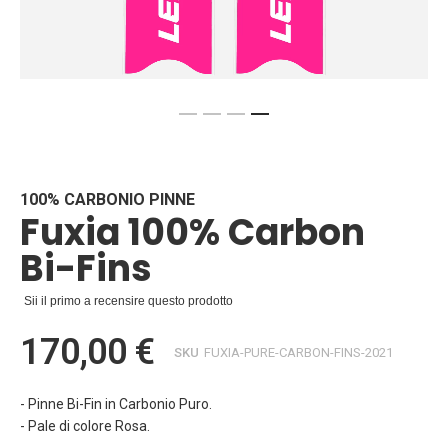
Vai
all'inizio
della
galleria
100% CARBONIO PINNE
Fuxia 100% Carbon
di
immagini
Bi-Fins
Sii il primo a recensire questo prodotto
170,00 €
SKU
FUXIA-PURE-CARBON-FINS-2021
- Pinne Bi-Fin in Carbonio Puro.
- Pale di colore Rosa.