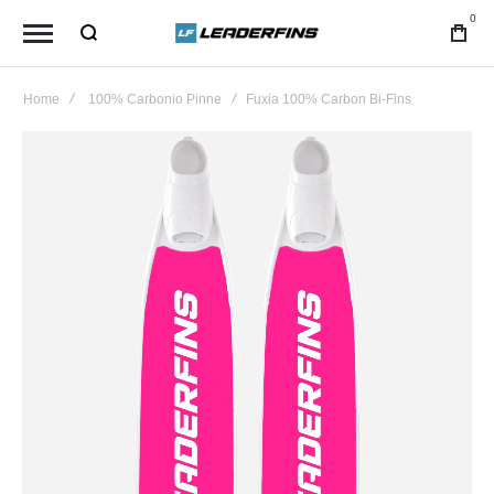
0
Home
100% Carbonio Pinne
Fuxia 100% Carbon Bi-Fins
Vai
alla
fine
della
galleria
di
immagini