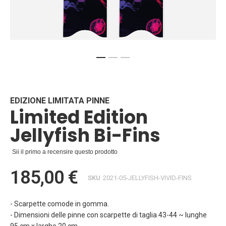
Vai
all'inizio
della
galleria
EDIZIONE LIMITATA PINNE
Limited Edition
di
immagini
Jellyfish Bi-Fins
Sii il primo a recensire questo prodotto
185,00 €
SKU
2021-05-JELLYFISH-VIVID-FINS
- Scarpette comode in gomma.
- Dimensioni delle pinne con scarpette di taglia 43-44 ~ lunghe