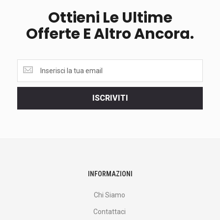
Ottieni Le Ultime
Offerte E Altro Ancora.
Ottieni
le
ultime
<br>
ISCRIVITI
offerte
e
altro
ancora.
INFORMAZIONI
Chi Siamo
Contattaci