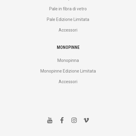
Pale in fibra di vetro
Pale Edizione Limitata
Accessori
MONOPINNE
Monopinna
Monopinne Edizione Limitata
Accessori
y
f
i
v
o
a
n
i
u
c
s
m
t
e
t
e