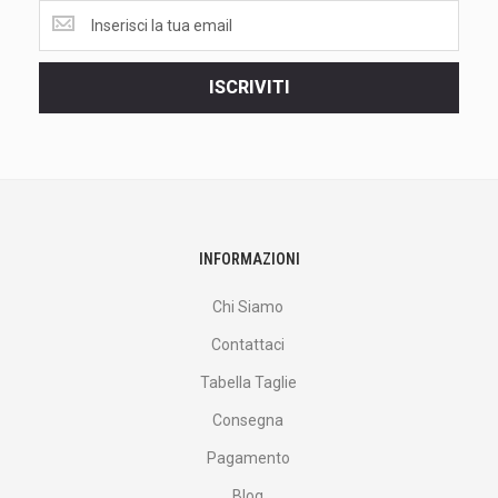
Ottieni
le
ultime
<br>
ISCRIVITI
offerte
e
altro
ancora.
INFORMAZIONI
Chi Siamo
Contattaci
Tabella Taglie
Consegna
Pagamento
Blog