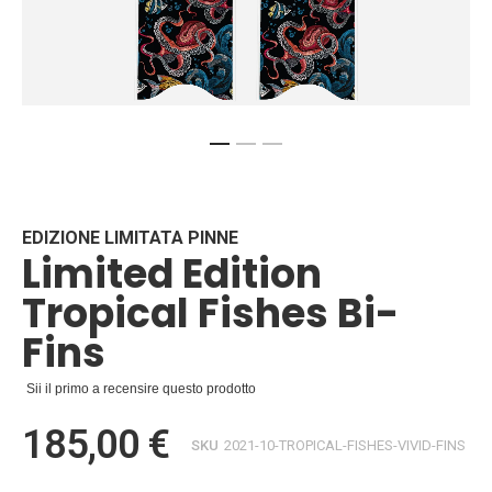
Vai
all'inizio
della
galleria
EDIZIONE LIMITATA PINNE
Limited Edition
di
immagini
Tropical Fishes Bi-
Fins
Sii il primo a recensire questo prodotto
185,00 €
SKU
2021-10-TROPICAL-FISHES-VIVID-FINS