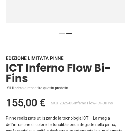
Vai
all'inizio
della
galleria
EDIZIONE LIMITATA PINNE
ICT Inferno Flow Bi-
di
immagini
Fins
Sii il primo a recensire questo prodotto
155,00 €
SKU
2025-05-Inferno Flow-ICT-BiFins
Pinne realizzate utilizzando la tecnologia ICT – La magia
dell'infusione di colore: le tonalità sono integrate nella pinna,