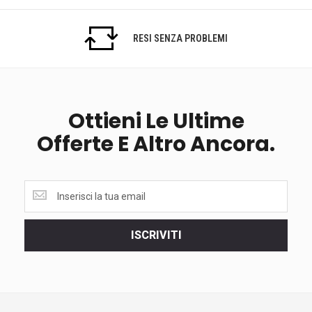
RESI SENZA PROBLEMI
Ottieni Le Ultime
Offerte E Altro Ancora.
Ottieni
le
ultime
<br>
ISCRIVITI
offerte
e
altro
ancora.