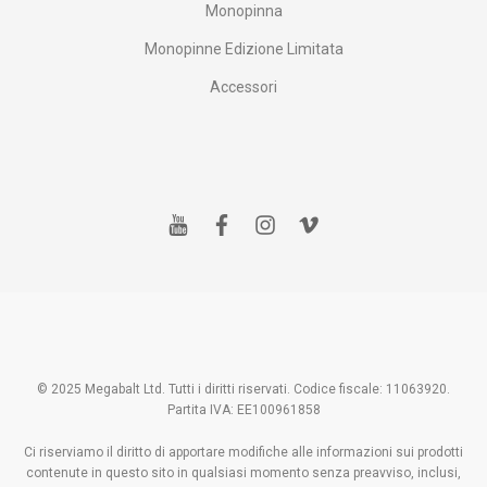
Monopinna
Monopinne Edizione Limitata
Accessori
y
f
i
v
o
a
n
i
u
c
s
m
t
e
t
e
u
b
a
o
b
o
g
e
o
r
k
a
m
© 2025 Megabalt Ltd. Tutti i diritti riservati. Codice fiscale: 11063920.
Partita IVA: EE100961858
Ci riserviamo il diritto di apportare modifiche alle informazioni sui prodotti
contenute in questo sito in qualsiasi momento senza preavviso, inclusi,