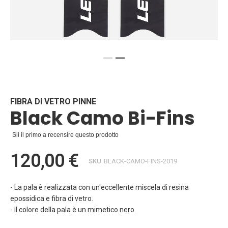
Vai
all'inizio
della
galleria
FIBRA DI VETRO PINNE
Black Camo Bi-Fins
di
immagini
Sii il primo a recensire questo prodotto
120,00 €
SKU
BLACK-CAMO-FINS-2019
- La pala è realizzata con un'eccellente miscela di resina
epossidica e fibra di vetro.
- Il colore della pala è un mimetico nero.