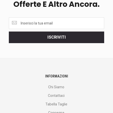
Offerte E Altro Ancora.
Ottieni
le
ultime
<br>
ISCRIVITI
offerte
e
altro
ancora.
INFORMAZIONI
Chi Siamo
Contattaci
Tabella Taglie
Consegna