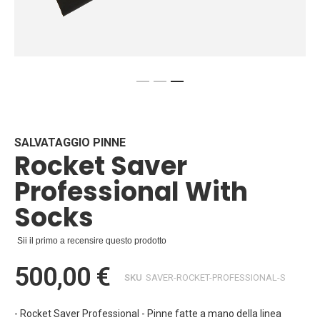
Vai
all'inizio
della
galleria
SALVATAGGIO PINNE
Rocket Saver
di
immagini
Professional With
Socks
Sii il primo a recensire questo prodotto
500,00 €
SKU
SAVER-ROCKET-PROFESSIONAL-S
- Rocket Saver Professional - Pinne fatte a mano della linea