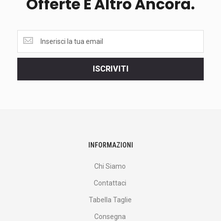
Offerte E Altro Ancora.
Ottieni
le
ultime
<br>
ISCRIVITI
offerte
e
altro
ancora.
INFORMAZIONI
Chi Siamo
Contattaci
Tabella Taglie
Consegna