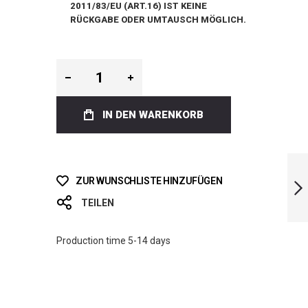
011/83/EU (ART.16) IST KEINE R
ÜCKGABE ODER UMTAUSCH MÖGLICH.
IN DEN WARENKORB
ICT MERMAID
GALAXY BI-FINS
ZUR WUNSCHLISTE HINZUFÜGEN
TEILEN
WEITER
Production time 5-14 days