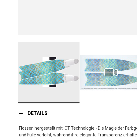
Zum
Anfang
DETAILS
der
Bildgalerie
Flossen hergestellt mit ICT Technologie - Die Magie der Farbg
springen
und Fülle verleiht, während ihre elegante Transparenz erhalten