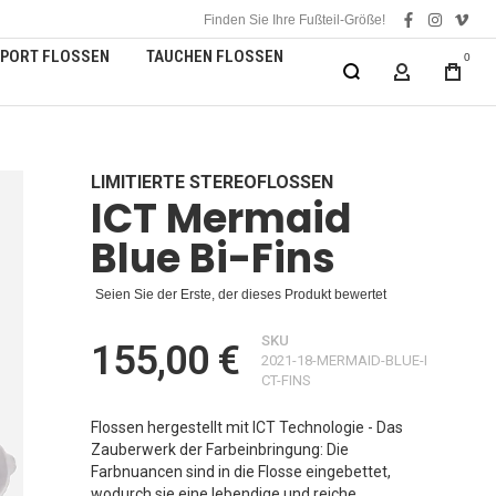
Finden Sie Ihre Fußteil-Größe!
facebook
instagra
vime
PORT FLOSSEN
TAUCHEN FLOSSEN
0
MEIN KONT
LIMITIERTE STEREOFLOSSEN
ICT Mermaid
Blue Bi-Fins
Seien Sie der Erste, der dieses Produkt bewertet
SKU
155,00 €
2021-18-MERMAID-BLUE-I
CT-FINS
Flossen hergestellt mit ICT Technologie - Das
Zauberwerk der Farbeinbringung: Die
Farbnuancen sind in die Flosse eingebettet,
wodurch sie eine lebendige und reiche