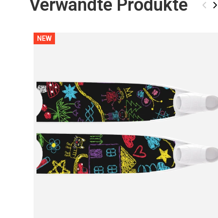
Verwandte Produkte
‹
›
NEW