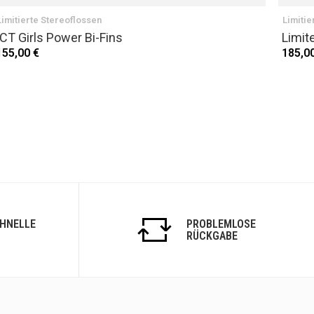
Limitierte Stereoflossen
Limitie
ICT Girls Power Bi-Fins
Limit
155,00 €
185,0
CHNELLE
PROBLEMLOSE
RÜCKGABE