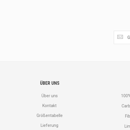
Get
the
latest
<br>
deals
and
more.
ÜBER UNS
Über uns
100%
Kontakt
Carb
Größentabelle
Fi
Lieferung
Li