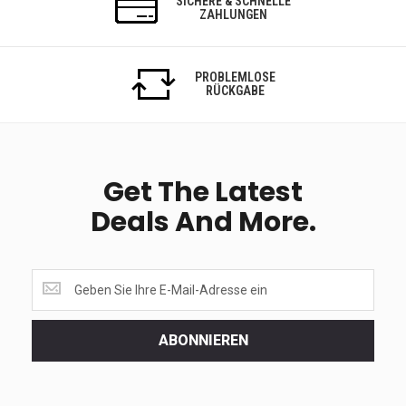
SICHERE & SCHNELLE
ZAHLUNGEN
PROBLEMLOSE
RÜCKGABE
Get The Latest
Deals And More.
Get
the
latest
<br>
ABONNIEREN
deals
and
more.