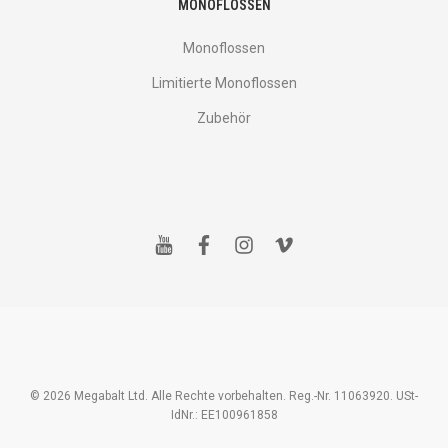
MONOFLOSSEN
Monoflossen
Limitierte Monoflossen
Zubehör
y
f
i
v
o
a
n
i
u
c
s
m
t
e
t
e
u
b
a
o
b
o
g
e
o
r
k
a
m
© 2026 Megabalt Ltd. Alle Rechte vorbehalten. Reg.-Nr. 11063920. USt-
IdNr.: EE100961858