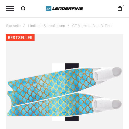
0
Startseite
Limitierte Stereoflossen
ICT Mermaid Blue Bi-Fins
Zum
BESTSELLER
Ende
der
Bildgalerie
springen