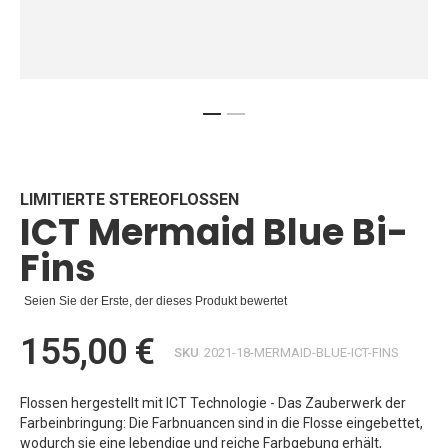
Zum
Anfang
der
Bildgalerie
LIMITIERTE STEREOFLOSSEN
ICT Mermaid Blue Bi-
springen
Fins
Seien Sie der Erste, der dieses Produkt bewertet
155,00 €
SKU
2021-18-MERMAID-BLUE-ICT-FINS
Flossen hergestellt mit ICT Technologie - Das Zauberwerk der
Farbeinbringung: Die Farbnuancen sind in die Flosse eingebettet,
wodurch sie eine lebendige und reiche Farbgebung erhält,